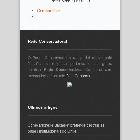
Peter Kreeft
(1937 – )
Compartilhar
Rede Conservadora!
O Portal Conservador é um portal de vertente
filosófica e religiosa pertencente ao grupo
católico
Rede Conservadora
. Contribua com
nossos trabalhos pelo
Fale Conosco
.
Últimos artigos
Como Michelle Bachelet pretende destruir as
bases institucionais do Chile