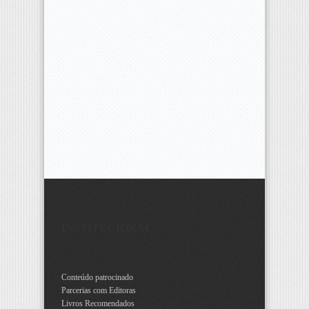
INSTITUCIONAL
Conteúdo patrocinado
Parcerias com Editoras
Livros Recomendados