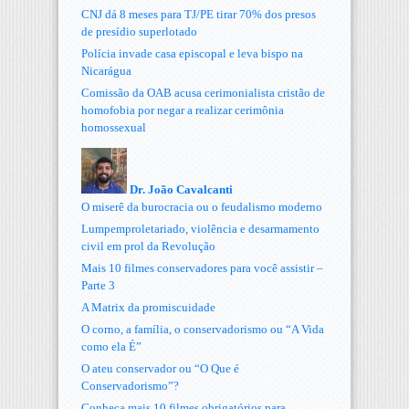
CNJ dá 8 meses para TJ/PE tirar 70% dos presos
de presídio superlotado
Polícia invade casa episcopal e leva bispo na
Nicarágua
Comissão da OAB acusa cerimonialista cristão de
homofobia por negar a realizar cerimônia
homossexual
Dr. João Cavalcanti
O miserê da burocracia ou o feudalismo moderno
Lumpemproletariado, violência e desarmamento
civil em prol da Revolução
Mais 10 filmes conservadores para você assistir –
Parte 3
A Matrix da promiscuidade
O corno, a família, o conservadorismo ou “A Vida
como ela É”
O ateu conservador ou “O Que é
Conservadorismo”?
Conheça mais 10 filmes obrigatórios para