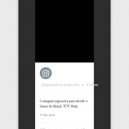
@jmauriciocavalcanti
•
Follow
Contagem regressiva para decidir o
futuro do Brasil. 🇧🇷 #lula
#bolsonaro #pernambuco #recife
6 dias atrás