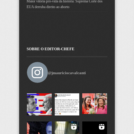
Maior vitória pró-vida da história: Suprema Corte dos
EUA derruba direito ao aborto
SOBRE O EDITOR-CHEFE
@jmauriciocavalcanti