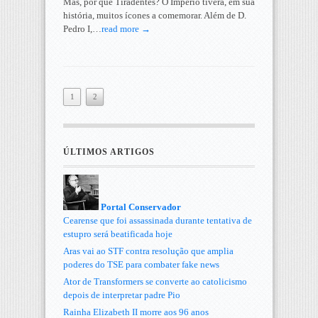
Mas, por que Tiradentes? O Império tivera, em sua
história, muitos ícones a comemorar. Além de D.
Pedro I,…
read more →
1
2
ÚLTIMOS ARTIGOS
Portal Conservador
Cearense que foi assassinada durante tentativa de
estupro será beatificada hoje
Aras vai ao STF contra resolução que amplia
poderes do TSE para combater fake news
Ator de Transformers se converte ao catolicismo
depois de interpretar padre Pio
Rainha Elizabeth II morre aos 96 anos