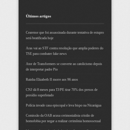
Últimos artigos
Cearense que foi assassinada durante tentativa de estupro
será beatificada hoje
Aras vai ao STF contra resolução que amplia poderes do
TSE para combater fake news
Ator de Transformers se converte ao catolicismo depois
de interpretar padre Pio
Rainha Elizabeth II morre aos 96 anos
CNJ dá 8 meses para TJ/PE tirar 70% dos presos de
presídio superlotado
Polícia invade casa episcopal e leva bispo na Nicarágua
Comissão da OAB acusa cerimonialista cristão de
homofobia por negar a realizar cerimônia homossexual