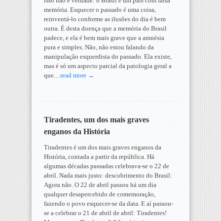
isso não é verdade: o Brasil é um país com falsa
memória. Esquecer o passado é uma coisa,
reinventá-lo conforme as ilusões do dia é bem
outra. É desta doença que a memória do Brasil
padece, e ela é bem mais grave que a amnésia
pura e simples. Não, não estou falando da
manipulação esquerdista do passado. Ela existe,
mas é só um aspecto parcial da patologia geral a
que…
read more →
Tiradentes, um dos mais graves
enganos da História
Tiradentes é um dos mais graves enganos da
História, contada a partir da república. Há
algumas décadas passadas celebrava-se o 22 de
abril. Nada mais justo: descobrimento do Brasil:
Agora não. O 22 de abril passou há um dia
qualquer desapercebido de comemoração,
fazendo o povo esquecer-se da data. E aí passou-
se a celebrar o 21 de abril de abril: Tiradentes!