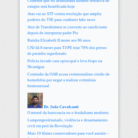
Cearense que foi assassinada durante tentativa de
estupro será beatificada hoje
Aras vai ao STF contra resolução que amplia
poderes do TSE para combater fake news
Ator de Transformers se converte ao catolicismo
depois de interpretar padre Pio
Rainha Elizabeth II morre aos 96 anos
CNJ dá 8 meses para TJ/PE tirar 70% dos presos
de presídio superlotado
Polícia invade casa episcopal e leva bispo na
Nicarágua
Comissão da OAB acusa cerimonialista cristão de
homofobia por negar a realizar cerimônia
homossexual
Dr. João Cavalcanti
O miserê da burocracia ou o feudalismo moderno
Lumpemproletariado, violência e desarmamento
civil em prol da Revolução
Mais 10 filmes conservadores para você assistir –