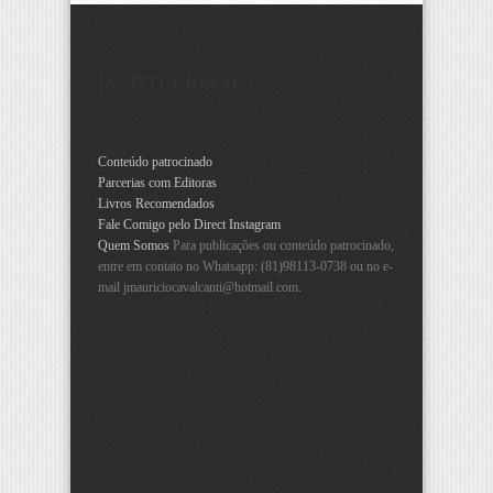
INSTITUCIONAL
Conteúdo patrocinado
Parcerias com Editoras
Livros Recomendados
Fale Comigo pelo Direct Instagram
Quem Somos
Para publicações ou conteúdo patrocinado,
entre em contato no Whatsapp: (81)98113-0738 ou no e-
mail
jmauriciocavalcanti@hotmail.com
.