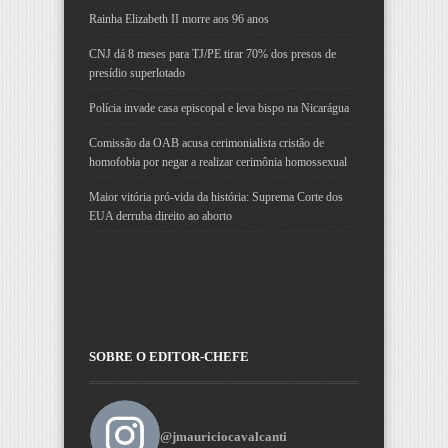
Rainha Elizabeth II morre aos 96 anos
CNJ dá 8 meses para TJ/PE tirar 70% dos presos de
presídio superlotado
Polícia invade casa episcopal e leva bispo na Nicarágua
Comissão da OAB acusa cerimonialista cristão de
homofobia por negar a realizar cerimônia homossexual
Maior vitória pró-vida da história: Suprema Corte dos
EUA derruba direito ao aborto
SOBRE O EDITOR-CHEFE
@jmauriciocavalcanti