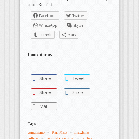
com a Romênia.
Facebook
Twitter
WhatsApp
Skype
Tumblr
Mais
Comentários
Share
Tweet
Share
Share
Mail
Tags
comunismo
Karl Marx
marxismo 
cultural
nacional-socialismo
política