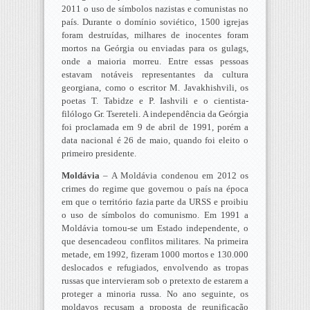
2011 o uso de símbolos nazistas e comunistas no
país. Durante o domínio soviético, 1500 igrejas
foram destruídas, milhares de inocentes foram
mortos na Geórgia ou enviadas para os gulags,
onde a maioria morreu. Entre essas pessoas
estavam notáveis representantes da cultura
georgiana, como o escritor M. Javakhishvili, os
poetas T. Tabidze e P. Iashvili e o cientista-
filólogo Gr. Tsereteli. A independência da Geórgia
foi proclamada em 9 de abril de 1991, porém a
data nacional é 26 de maio, quando foi eleito o
primeiro presidente.
Moldávia
– A Moldávia condenou em 2012 os
crimes do regime que governou o país na época
em que o território fazia parte da URSS e proibiu
o uso de símbolos do comunismo. Em 1991 a
Moldávia tornou-se um Estado independente, o
que desencadeou conflitos militares. Na primeira
metade, em 1992, fizeram 1000 mortos e 130.000
deslocados e refugiados, envolvendo as tropas
russas que intervieram sob o pretexto de estarem a
proteger a minoria russa. No ano seguinte, os
moldavos recusam a proposta de reunificação