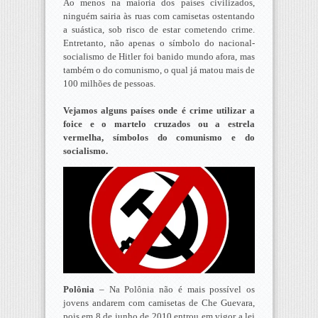
Ao menos na maioria dos países civilizados,
ninguém sairia às ruas com camisetas ostentando
a suástica, sob risco de estar cometendo crime.
Entretanto, não apenas o símbolo do nacional-
socialismo de Hitler foi banido mundo afora, mas
também o do comunismo, o qual já matou mais de
100 milhões de pessoas.
Vejamos alguns países onde é crime utilizar a
foice e o martelo cruzados ou a estrela
vermelha, símbolos do comunismo e do
socialismo.
Polônia
– Na Polônia não é mais possível os
jovens andarem com camisetas de Che Guevara,
pois em 8 de junho de 2010 entrou em vigor a lei