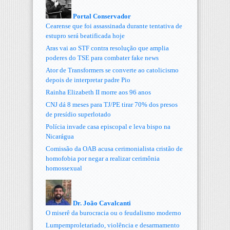
Portal Conservador
Cearense que foi assassinada durante tentativa de
estupro será beatificada hoje
Aras vai ao STF contra resolução que amplia
poderes do TSE para combater fake news
Ator de Transformers se converte ao catolicismo
depois de interpretar padre Pio
Rainha Elizabeth II morre aos 96 anos
CNJ dá 8 meses para TJ/PE tirar 70% dos presos
de presídio superlotado
Polícia invade casa episcopal e leva bispo na
Nicarágua
Comissão da OAB acusa cerimonialista cristão de
homofobia por negar a realizar cerimônia
homossexual
Dr. João Cavalcanti
O miserê da burocracia ou o feudalismo moderno
Lumpemproletariado, violência e desarmamento