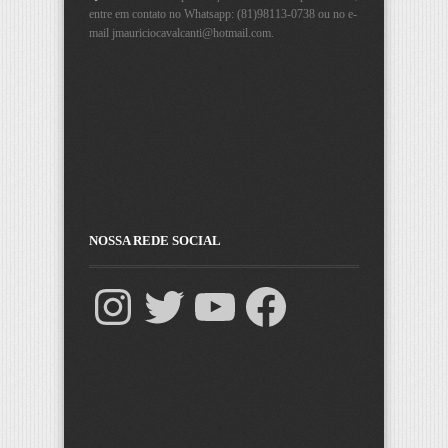
entre em contato no Whatsapp: (81)98113-0738 ou no e-
mail
jmauriciocavalcanti@hotmail.com
.
NOSSA REDE SOCIAL