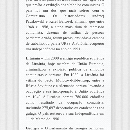
que proíbe a exibição dos símbolos comunistas. O
país foi um dos que mais sofreu com o
Comunismo. Os historiadores Andrzej
Paczkowski e Karel Bartosek afirmam que entre
1948 e 1956, a etapa mais dura da repressão
comunista, dezenas de milhar de pessoas
perderam a vida, foram presas, enviadas a campos
de trabalho, ou para a URSS. A Polônia recuperou
sua independência no ano de 1991.
Lituânia
– Em 2008 a antiga república soviética
da Lituânia, hoje membro da União Europeia,
criminalizou a exibição pública de símbolos
comunistas e nazistas. Em 1939, a Lituânia foi
vítima do pacto Molotov-Ribbentrop, entre a
Rússia Soviética e a Alemanha nazista, levando a
ocupação e sua incorporação à União Soviética
em 1940. A Lituânia perdeu 780.000 cidadãos
como resultado da ocupação comunista,
incluindo 275,697 deportados ou condenados aos
gulags. O país restaurou a sua independência em
11 de Março de 1990.
Geórgia
– O parlamento da Geórgia baniu em