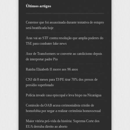
Últimos artigos
Cearense que foi assassinada durante tentativa de estupro
será beatificada hoje
Aras vai ao STF contra resolução que amplia poderes do
TSE para combater fake news
Ator de Transformers se converte ao catolicismo depois
de interpretar padre Pio
Rainha Elizabeth II morre aos 96 anos
CNJ dá 8 meses para TJ/PE tirar 70% dos presos de
presídio superlotado
Polícia invade casa episcopal e leva bispo na Nicarágua
Comissão da OAB acusa cerimonialista cristão de
homofobia por negar a realizar cerimônia homossexual
Maior vitória pró-vida da história: Suprema Corte dos
EUA derruba direito ao aborto