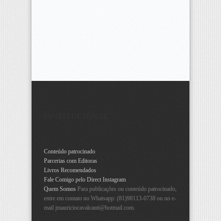
INSTITUCIONAL
Conteúdo patrocinado
Parcerias com Editoras
Livros Recomendados
Fale Comigo pelo Direct Instagram
Quem Somos
Para publicações ou conteúdo patrocinado,
entre em contato no Whatsapp: (81)98113-0738 ou no e-
mail
jmauriciocavalcanti@hotmail.com
.