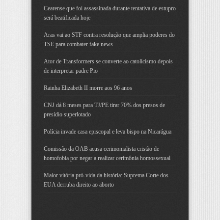
Cearense que foi assassinada durante tentativa de estupro
será beatificada hoje
Aras vai ao STF contra resolução que amplia poderes do
TSE para combater fake news
Ator de Transformers se converte ao catolicismo depois
de interpretar padre Pio
Rainha Elizabeth II morre aos 96 anos
CNJ dá 8 meses para TJ/PE tirar 70% dos presos de
presídio superlotado
Polícia invade casa episcopal e leva bispo na Nicarágua
Comissão da OAB acusa cerimonialista cristão de
homofobia por negar a realizar cerimônia homossexual
Maior vitória pró-vida da história: Suprema Corte dos
EUA derruba direito ao aborto