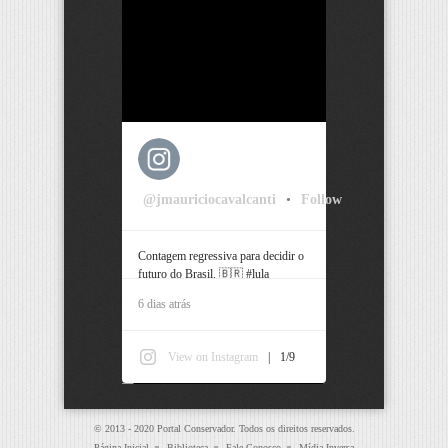
@jmauriciocavalcanti
•
Follow
Contagem regressiva para decidir o
futuro do Brasil. 🇧🇷 #lula
#bolsonaro #pernambuco #recife
6 dias atrás
View on Instagram
|
1/9
© 2013 - 2020 Portal Conservador. Todos os direitos reservados.
Página Inicial
Biblioteca
Fale Conosco
Mídia Inversa