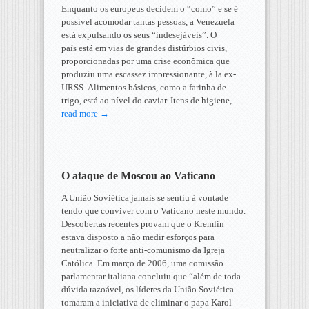
Enquanto os europeus decidem o “como” e se é
possível acomodar tantas pessoas, a Venezuela
está expulsando os seus “indesejáveis”. O
país está em vias de grandes distúrbios civis,
proporcionadas por uma crise econômica que
produziu uma escassez impressionante, à la ex-
URSS. Alimentos básicos, como a farinha de
trigo, está ao nível do caviar. Itens de higiene,…
read more →
O ataque de Moscou ao Vaticano
A União Soviética jamais se sentiu à vontade
tendo que conviver com o Vaticano neste mundo.
Descobertas recentes provam que o Kremlin
estava disposto a não medir esforços para
neutralizar o forte anti-comunismo da Igreja
Católica. Em março de 2006, uma comissão
parlamentar italiana concluiu que “além de toda
dúvida razoável, os líderes da União Soviética
tomaram a iniciativa de eliminar o papa Karol