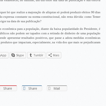
 de estabelecer, no mínimo, um dia entre sua data de publicação e sua efetiva
quer lei que realize a majoração de alíqutas só poderá produzir efeitos 90 dias
ão expressa constante na norma constitucional, não resta dúvida: como Temer
vigor na data de sua publicação?
ão econômica para a população, diante da baixa popularidade do Presidente, é
públicos não podem ser tapados com a retirada de dinheiro de uma população
ende apresentar resultados positivos, que passe a adota medidas econômicas
e produtos que impactam, especialmente, na vida dos que mais se prejudicaram
sApp
Skype
Tumblr
Mais
Share
Share
Mail