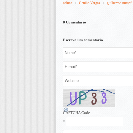
coluna
Getúlio Vargas
guilherme stumpf
0 Comentário
Escreva um comentário
CAPTCHA Code
*