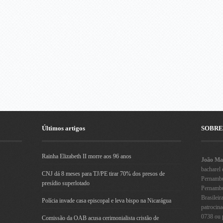
Últimos artigos
SOBRE
Rainha Elizabeth II morre aos 96 anos
João Mau
bacharel 
CNJ dá 8 meses para TJ/PE tirar 70% dos presos de
Pernambu
presídio superlotado
Pernambuc
Brasileir
Polícia invade casa episcopal e leva bispo na Nicarágua
patrocin
0738 ou 
Comissão da OAB acusa cerimonialista cristão de