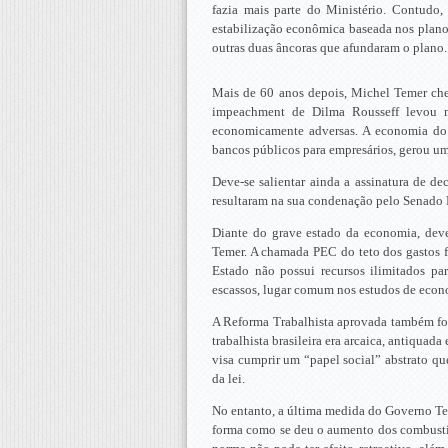
fazia mais parte do Ministério. Contudo
estabilização econômica baseada nos planos
outras duas âncoras que afundaram o plano. 
Mais de 60 anos depois, Michel Temer che
impeachment de Dilma Rousseff levou m
economicamente adversas. A economia do 
bancos públicos para empresários, gerou uma
Deve-se salientar ainda a assinatura de de
resultaram na sua condenação pelo Senado Fe
Diante do grave estado da economia, deve
Temer. A chamada PEC do teto dos gastos 
Estado não possui recursos ilimitados par
escassos, lugar comum nos estudos de econ
A Reforma Trabalhista aprovada também foi
trabalhista brasileira era arcaica, antiquad
visa cumprir um “papel social” abstrato qu
da lei.
No entanto, a última medida do Governo Temer
forma como se deu o aumento dos combustív