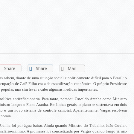
Share
Share
Mail
 sabem, diante de uma situação social e politicamente difícil para o Brasil: o
eocupação de Café Filho era a da estabilização econômica. O próprio Presidente
r popular, mas sim levar a cabo algumas medidas importantes.
lítica antiinflacionária. Para tanto, nomeou Oswaldo Aranha como Ministro
istro lançou o Plano Aranha. Em linhas gerais, o plano se sustentava em dois
dito e um novo sistema de controle cambial. Aparentemente, Vargas resolvera
onomia.
Aranha foi por água baixo. Ainda quando Ministro do Trabalho, João Goulart
lário-mínimo. A promessa foi concretizada por Vargas quando Jango já não