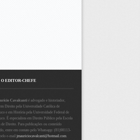
 O EDITOR-CHEFE
rício Cavalcanti
é advogado e historiador,
em Direito pela Universidade Católica de
co e em História pela Universidade Federal de
o. É especialista em Direito Público pela Escola
a de Direito. Para publicações ou conteúdo
ado, entre em contato pelo Whatsapp: (81)98113-
pelo e-mail
jmauriciocavalcanti@hotmail.com
.