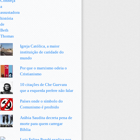
Igreja Católica, a maior
instituição de caridade do
mundo
Por que o marxismo odeia o
Cristianismo
10 citações de Che Guevara
que a esquerda prefere não falar
Países onde o símbolo do
Comunismo é proibido
Arábia Saudita decreta pena de
morte para quem carregar
Bíblia
Luiz Felipe Pondé explica por