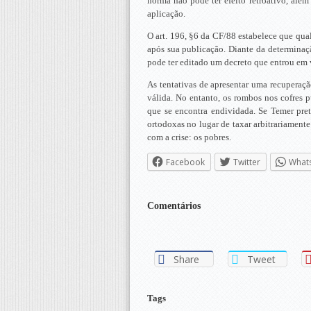
norma não pode ter efeito retroativo, além
aplicação.
O art. 196, §6 da CF/88 estabelece que qual
após sua publicação. Diante da determinaç
pode ter editado um decreto que entrou em 
As tentativas de apresentar uma recuperaç
válida. No entanto, os rombos nos cofres 
que se encontra endividada. Se Temer pret
ortodoxas no lugar de taxar arbitrariament
com a crise: os pobres.
Facebook
Twitter
What
Comentários
Share
Tweet
Tags