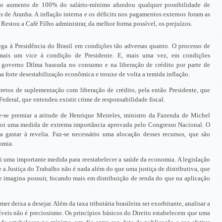
, o aumento de 100% do salário-mínimo afundou qualquer possibilidade de
 de Aranha. A inflação interna e os déficits nos pagamentos externos foram as
Restou a Café Filho administrar, da melhor forma possível, os prejuízos.
ga à Presidência do Brasil em condições tão adversas quanto. O processo de
ais um vice à condição de Presidente. E, mais uma vez, em condições
governo Dilma baseada no consumo e na liberação de crédito por parte de
 forte desestabilização econômica e trouxe de volta a temida inflação.
cretos de suplementação com liberação de crédito, pela então Presidente, que
deral, que entendeu existir crime de responsabilidade fiscal.
-se premiar a atitude de Henrique Meireles, ministro da Fazenda de Michel
foi uma medida de extrema importância aprovada pelo Congresso Nacional. O
a gastar à revelia. Faz-se necessário uma alocação desses recursos, que são
omia.
 uma importante medida para reestabelecer a saúde da economia. A legislação
a e a Justiça do Trabalho não é nada além do que uma justiça de distributiva, que
e imagina possuir, focando mais em distribuição de renda do que na aplicação
 deixa a desejar. Além da taxa tributária brasileira ser exorbitante, analisar a
eis não é preciosismo. Os princípios básicos do Direito estabelecem que uma