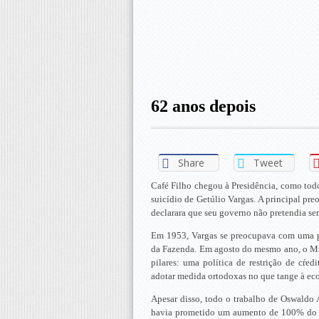
62 anos depois
Share
Tweet
Café Filho chegou à Presidência, como todos
suicídio de Getúlio Vargas. A principal pr
declarara que seu governo não pretendia se
Em 1953, Vargas se preocupava com uma po
da Fazenda. Em agosto do mesmo ano, o Min
pilares: uma política de restrição de cŕe
adotar medida ortodoxas no que tange à ec
Apesar disso, todo o trabalho de Oswaldo 
havia prometido um aumento de 100% do sa