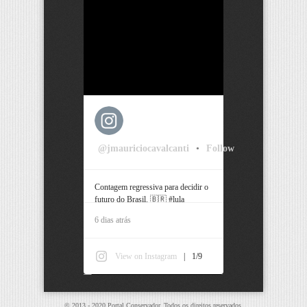
@jmauriciocavalcanti
•
Follow
Contagem regressiva para decidir o
futuro do Brasil. 🇧🇷 #lula
#bolsonaro #pernambuco #recife
6 dias atrás
View on Instagram
|
1/9
© 2013 - 2020 Portal Conservador. Todos os direitos reservados.