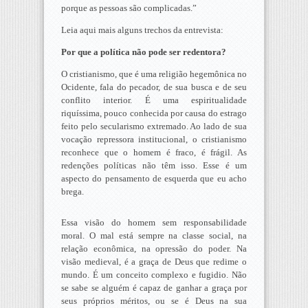
porque as pessoas são complicadas.”
Leia aqui mais alguns trechos da entrevista:
Por que a política não pode ser redentora?
O cristianismo, que é uma religião hegemônica no
Ocidente, fala do pecador, de sua busca e de seu
conflito interior. É uma espiritualidade
riquíssima, pouco conhecida por causa do estrago
feito pelo secularismo extremado. Ao lado de sua
vocação repressora institucional, o cristianismo
reconhece que o homem é fraco, é frágil. As
redenções políticas não têm isso. Esse é um
aspecto do pensamento de esquerda que eu acho
brega.
Essa visão do homem sem responsabilidade
moral. O mal está sempre na classe social, na
relação econômica, na opressão do poder. Na
visão medieval, é a graça de Deus que redime o
mundo. É um conceito complexo e fugidio. Não
se sabe se alguém é capaz de ganhar a graça por
seus próprios méritos, ou se é Deus na sua