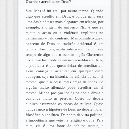
O senhor acredita em Deus?
Sim. Mas já fui ateu por muito tempo. Quando
digo que acredito em Deus, é porque acho essa
uma das hipóteses mais elegantes em relação, por
exemplo, à origem do universo. Não é que eu
rejeite o acaso ou a violência implícitos no
darwinismo – pelo contrário. Mas considero que o
conceito de Deus na tradição ocidental é, em
termos filosóficos, muito sofisticado. Lembro-me
sempre de algo que o escritor inglês Chesterton
dizia: não há problema em não acreditar em Deus;
o problema é que quem deixa de acreditar em
Deus começa a acreditar em qualquer outra
bobagem, seja na história, na ciência ou sem si
mesmo, que é a coisa mais brega de todas. Só
alguém muito alienado pode acreditar em si
mesmo. Minha posição teológica não é óbvia e
confunde muito as pessoas. Opero no debate
público assumindo os riscos do niilista. Quase
nunca lanço a hipótese de Deus no debate moral,
filosófico ou político. Do ponto de vista político,
a importância que vejo na religião é outra. Para
mim, ela é uma fonte de hábitos morais, e