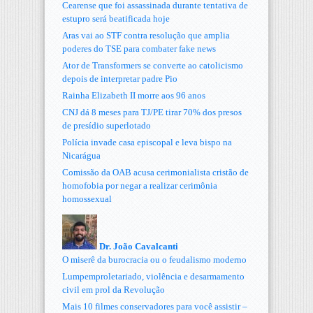
Cearense que foi assassinada durante tentativa de
estupro será beatificada hoje
Aras vai ao STF contra resolução que amplia
poderes do TSE para combater fake news
Ator de Transformers se converte ao catolicismo
depois de interpretar padre Pio
Rainha Elizabeth II morre aos 96 anos
CNJ dá 8 meses para TJ/PE tirar 70% dos presos
de presídio superlotado
Polícia invade casa episcopal e leva bispo na
Nicarágua
Comissão da OAB acusa cerimonialista cristão de
homofobia por negar a realizar cerimônia
homossexual
Dr. João Cavalcanti
O miserê da burocracia ou o feudalismo moderno
Lumpemproletariado, violência e desarmamento
civil em prol da Revolução
Mais 10 filmes conservadores para você assistir –