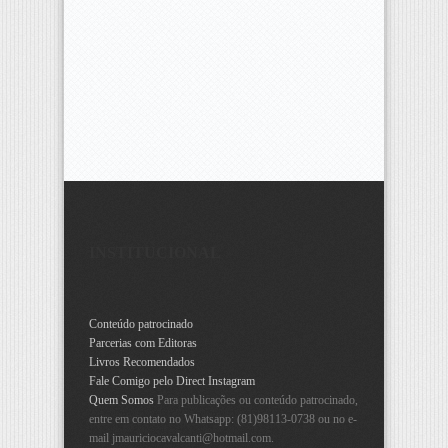
INSTITUCIONAL
Conteúdo patrocinado
Parcerias com Editoras
Livros Recomendados
Fale Comigo pelo Direct Instagram
Quem Somos
Para publicações ou conteúdo patrocinado,
entre em contato no Whatsapp: (81)98113-0738 ou no e-
mail
jmauriciocavalcanti@hotmail.com
.