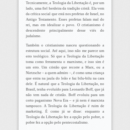
Tecnicamente, a Teologia da Libertação é, por um
lado, uma fiel herdeira da tradição cristã. Ela vem
da crítica social que está nos profetas de Israel, no
Antigo Testamento. Esses profetas falam mal do
rei, mas em idealizar o povo. O cristianismo é
descendente principalmente desse viés do
judaísmo.
Também o cristianismo nasceu questionando a
estrutura social. Até aqui, isso não me parece um
erro teológico. Só que a Teologia da Libertação
toma como ferramenta o marxismo, e isso sim é
um erro. Um cristão que recorre a Marx, ou a
Nietzsche – a quem admiro –, é como uma criança
que entra na jaula do leão e faz bilu-bilu na cara
dele. É natural que a Teologia da Libertação, no
Brasil, tenha evoluído para Leonardo Boff, que já
não tem nada de cristão. Boff evoluiu para um
certo paganismo Nova Era – e já nem é marxista
tampouco. A Teologia da Libertação é ruim de
marketing. É como já se disse: enquanto a
Teologia da Libertação fez a opção pelo pobre, o
pobre fez a opção pelo pentecostalismo.