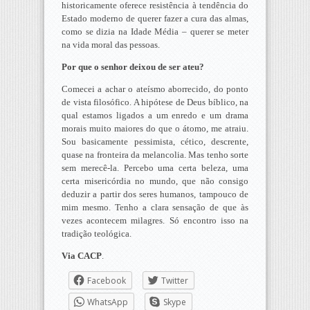
historicamente oferece resistência à tendência do
Estado moderno de querer fazer a cura das almas,
como se dizia na Idade Média – querer se meter
na vida moral das pessoas.
Por que o senhor deixou de ser ateu?
Comecei a achar o ateísmo aborrecido, do ponto
de vista filosófico. A hipótese de Deus bíblico, na
qual estamos ligados a um enredo e um drama
morais muito maiores do que o átomo, me atraiu.
Sou basicamente pessimista, cético, descrente,
quase na fronteira da melancolia. Mas tenho sorte
sem merecê-la. Percebo uma certa beleza, uma
certa misericórdia no mundo, que não consigo
deduzir a partir dos seres humanos, tampouco de
mim mesmo. Tenho a clara sensação de que às
vezes acontecem milagres. Só encontro isso na
tradição teológica.
Via CACP
.
Facebook
Twitter
WhatsApp
Skype