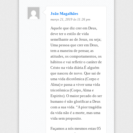
João Magalhães
março 21, 2019 às 11:26 pm
Aquele que diz crer em Deus,
deve ter o estilo de vida
semelhante ao de Jesus, ou seja;
Uma pessoa que crer em Deus,
tem a maneira de pensar, as
atitudes, os comportamentos, os
hábitos e vai refletir o caráter de
Cristo na vida diária.É alguém
que nasceu de novo. Que sai de
uma vida dicotômica (Corpo e
Alma) e passa a viver uma vida
tricotômica (Corpo, Alma e
Espirito). O maior pecado do ser
humano é não glorificar a Deus
com a sua vida. “A pior tragédia
da vida não é a morte, mas uma
vida sem proposito.
Façamos a nós mesmos estas 05