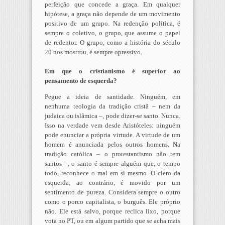
perfeição que concede a graça. Em qualquer
hipótese, a graça não depende de um movimento
positivo de um grupo. Na redenção política, é
sempre o coletivo, o grupo, que assume o papel
de redentor. O grupo, como a história do século
20 nos mostrou, é sempre opressivo.
Em que o cristianismo é superior ao
pensamento de esquerda?
Pegue a ideia de santidade. Ninguém, em
nenhuma teologia da tradição cristã – nem da
judaica ou islâmica –, pode dizer-se santo. Nunca.
Isso na verdade vem desde Aristóteles: ninguém
pode enunciar a própria virtude. A virtude de um
homem é anunciada pelos outros homens. Na
tradição católica – o protestantismo não tem
santos –, o santo é sempre alguém que, o tempo
todo, reconhece o mal em si mesmo. O clero da
esquerda, ao contrário, é movido por um
sentimento de pureza. Considera sempre o outro
como o porco capitalista, o burguês. Ele próprio
não. Ele está salvo, porque reclica lixo, porque
vota no PT, ou em algum partido que se acha mais