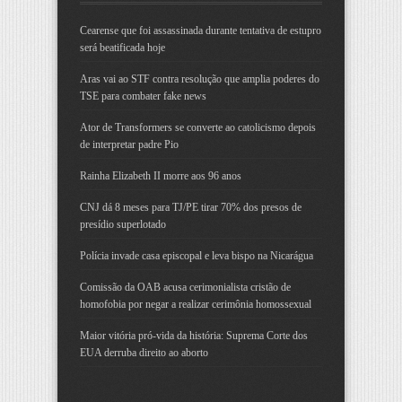
Cearense que foi assassinada durante tentativa de estupro
será beatificada hoje
Aras vai ao STF contra resolução que amplia poderes do
TSE para combater fake news
Ator de Transformers se converte ao catolicismo depois
de interpretar padre Pio
Rainha Elizabeth II morre aos 96 anos
CNJ dá 8 meses para TJ/PE tirar 70% dos presos de
presídio superlotado
Polícia invade casa episcopal e leva bispo na Nicarágua
Comissão da OAB acusa cerimonialista cristão de
homofobia por negar a realizar cerimônia homossexual
Maior vitória pró-vida da história: Suprema Corte dos
EUA derruba direito ao aborto