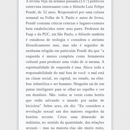
A revista Veja da semana passada (13/7) publicou
entrevista interessante com o filósofo Luiz Felipe
Pondé, de 52 anos. Responsável por uma coluna
semanal na Folha de S. Paulo e autor de livros,
Pondé costuma criticar certezas e lugares-comuns
bem estabelecidos entre seus pares. Professor da
Faap e da PUC, em São Paulo, o filósofo também
é estudioso de teologia e considera o ateísmo
filosoficamente raso, mas não é seguidor de
nenhuma religião em particular. Pondé diz que “a
esquerda é menos completa como ferramenta
cultural para produzir uma visão de si mesma. A
espiritualidade de esquerda é rasa. Aloca toda a
responsabilidade do mal fora de você: o mal está
na classe social, no capital, no estado, na elite.
Isso infantiliza o ser humano. Ninguém sai de um
jantar inteligente para se olhar no espelho e ver
um demônio. Não: todos se veem como heróis
que estão salvando o mundo por andar de
bicicleta”. Sobre sexo, ele diz: “Eu considero a
revolução sexual um dos maiores engodos da
história recente. Criou uma dimensão de
indústria, no sentido da quantidade, das relações
sexuais – mas na maioria elas são muito ruins,