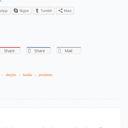
n
.
sApp
Skype
Tumblr
Mais
Share
Share
Mail
eleições
família
presidente