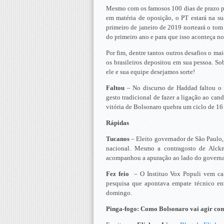
Mesmo com os famosos 100 dias de prazo pa
em matéria de oposição, o PT estará na su
primeiro de janeiro de 2019 norteará o to
do primeiro ano e para que isso aconteça no
Por fim, dentre tantos outros desafios o ma
os brasileiros depositou em sua pessoa. So
ele e sua equipe desejamos sorte!
Faltou
– No discurso de Haddad faltou o f
gesto tradicional de fazer a ligação ao candi
vitória de Bolsonaro quebra um ciclo de 16
Rápidas
Tucanos
– Eleito governador de São Paulo, 
nacional. Mesmo a contragosto de Alck
acompanhou a apuração ao lado do governado
Fez feio
– O Instituo Vox Populi vem ca
pesquisa que apontava empate técnico entr
domingo.
Pinga-fogo: Como Bolsonaro vai agir com