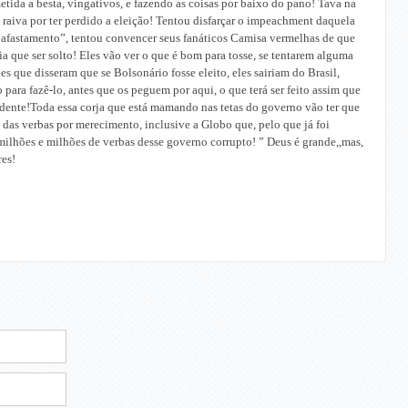
tida a besta, vingativos, e fazendo as coisas por baixo do pano! Tava na
 raiva por ter perdido a eleição! Tentou disfarçar o impeachment daquela
 “afastamento”, tentou convencer seus fanáticos Camisa vermelhas de que
ria que ser solto! Eles vão ver o que é bom para tosse, se tentarem alguma
s que disseram que se Bolsonário fosse eleito, eles sairiam do Brasil,
ara fazê-lo, antes que os peguem por aqui, o que terá ser feito assim que
sidente!Toda essa corja que está mamando nas tetas do governo vão ter que
das verbas por merecimento, inclusive a Globo que, pelo que já foi
milhões e milhões de verbas desse governo corrupto! ” Deus é grande,,mas,
es!