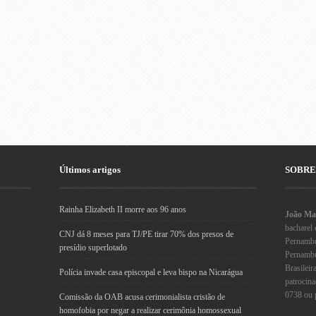
Últimos artigos
SOBRE
Rainha Elizabeth II morre aos 96 anos
João Mau
bacharel 
CNJ dá 8 meses para TJ/PE tirar 70% dos presos de
Pernambu
presídio superlotado
Pernambuc
Brasileir
Polícia invade casa episcopal e leva bispo na Nicarágua
patrocin
0738 ou 
Comissão da OAB acusa cerimonialista cristão de
homofobia por negar a realizar cerimônia homossexual