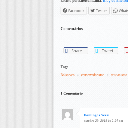
Escrito por
Elielson Lima
.
Blog do Elielso
Facebook
Twitter
What
Comentários
Share
Tweet
Tags
Bolsonaro
conservadorismo
cristianismo
1 Comentário
Domingos Yezzi
outubro 29, 2018 às 2:24 pm