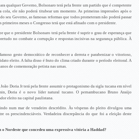
ra qualquer Governo, Bolsonaro terá pela frente um partido que é competente
a cola, ele não poderá titubear um momento. As primeiras impressões após o
m do seu Governo, as famosas reformas que todos prometeram não poderá passar
s primeiros meses o Congresso terá que está afinado com o presidente.
ior que o presidente Bolsonaro terá pela frente é suprir o grau de esperança que
bretudo no combate a corrupção e respostas incisivas na segurança pública. À
amoso gesto democrático de reconhecer a derrota e parabenizar o vitorioso,
dato eleito. A falta disso é fruto do clima criado durante o período eleitoral. A
 anos de comemoração petista nas urnas.
João Doria Jr terá pela frente assumir o protagonismo da sigla tucana em nível
min, Doria é o novo líder natural tucano. O pernambucano Bruno Araújo
r eleito na capital paulistana.
indo num mar de veradeiro descrédito. Às vésperas do pleito divulgou uma
e os prescindenciáveis. Verdadeira discrepância do que foi a eleição deste
 o Nordeste que concedeu uma expressiva vitória a Haddad?