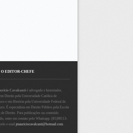
 O EDITOR-CHEFE
rício Cavalcanti
é advogado e historiador,
em Direito pela Universidade Católica de
co e em História pela Universidade Federal de
o. É especialista em Direito Público pela Escola
a de Direito. Para publicações ou conteúdo
ado, entre em contato pelo Whatsapp: (81)98113-
pelo e-mail
jmauriciocavalcanti@hotmail.com
.