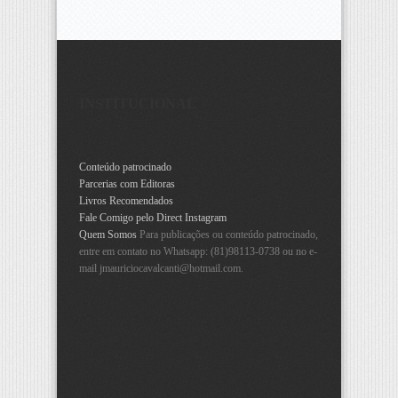
INSTITUCIONAL
Conteúdo patrocinado
Parcerias com Editoras
Livros Recomendados
Fale Comigo pelo Direct Instagram
Quem Somos
Para publicações ou conteúdo patrocinado,
entre em contato no Whatsapp: (81)98113-0738 ou no e-
mail
jmauriciocavalcanti@hotmail.com
.