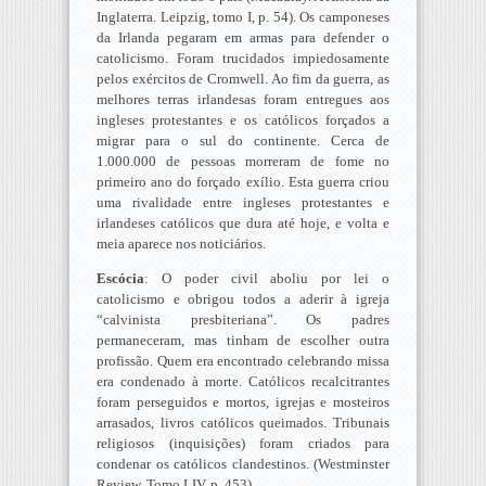
Inglaterra. Leipzig, tomo I, p. 54). Os camponeses
da Irlanda pegaram em armas para defender o
catolicismo. Foram trucidados impiedosamente
pelos exércitos de Cromwell. Ao fim da guerra, as
melhores terras irlandesas foram entregues aos
ingleses protestantes e os católicos forçados a
migrar para o sul do continente. Cerca de
1.000.000 de pessoas morreram de fome no
primeiro ano do forçado exílio. Esta guerra criou
uma rivalidade entre ingleses protestantes e
irlandeses católicos que dura até hoje, e volta e
meia aparece nos noticiários.
Escócia
: O poder civil aboliu por lei o
catolicismo e obrigou todos a aderir à igreja
“calvinista presbiteriana”. Os padres
permaneceram, mas tinham de escolher outra
profissão. Quem era encontrado celebrando missa
era condenado à morte. Católicos recalcitrantes
foram perseguidos e mortos, igrejas e mosteiros
arrasados, livros católicos queimados. Tribunais
religiosos (inquisições) foram criados para
condenar os católicos clandestinos. (Westminster
Review, Tomo LIV, p. 453).