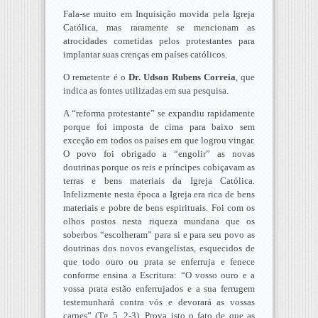
Fala-se muito em Inquisição movida pela Igreja
Católica, mas raramente se mencionam as
atrocidades cometidas pelos protestantes para
implantar suas crenças em países católicos.
O remetente é o
Dr. Udson Rubens Correia
, que
indica as fontes utilizadas em sua pesquisa.
A “reforma protestante” se expandiu rapidamente
porque foi imposta de cima para baixo sem
exceção em todos os países em que logrou vingar.
O povo foi obrigado a “engolir” as novas
doutrinas porque os reis e príncipes cobiçavam as
terras e bens materiais da Igreja Católica.
Infelizmente nesta época a Igreja era rica de bens
materiais e pobre de bens espirituais. Foi com os
olhos postos nesta riqueza mundana que os
soberbos “escolheram” para si e para seu povo as
doutrinas dos novos evangelistas, esquecidos de
que todo ouro ou prata se enferruja e fenece
conforme ensina a Escritura: “O vosso ouro e a
vossa prata estão enferrujados e a sua ferrugem
testemunhará contra vós e devorará as vossas
carnes” (Tg 5, 2-3). Prova isto o fato de que as