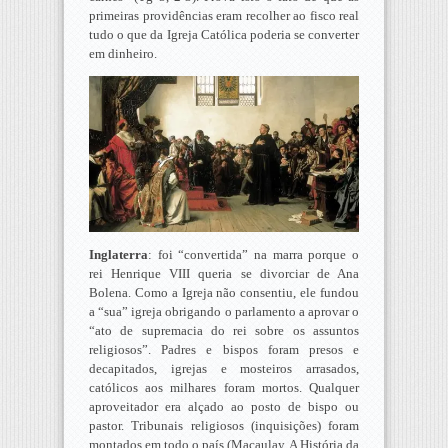
primeiras providências eram recolher ao fisco real
tudo o que da Igreja Católica poderia se converter
em dinheiro.
Inglaterra
: foi “convertida” na marra porque o
rei Henrique VIII queria se divorciar de Ana
Bolena. Como a Igreja não consentiu, ele fundou
a “sua” igreja obrigando o parlamento a aprovar o
“ato de supremacia do rei sobre os assuntos
religiosos”. Padres e bispos foram presos e
decapitados, igrejas e mosteiros arrasados,
católicos aos milhares foram mortos. Qualquer
aproveitador era alçado ao posto de bispo ou
pastor. Tribunais religiosos (inquisições) foram
montados em todo o país (Macaulay. A História da