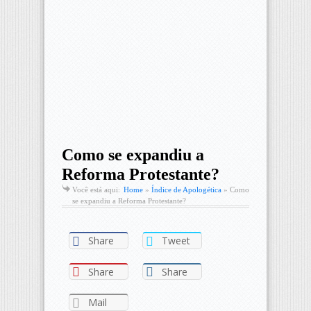
Como se expandiu a
Reforma Protestante?
Você está aqui:
Home
»
Índice de Apologética
»
Como
se expandiu a Reforma Protestante?
Share
Tweet
Share
Share
Mail