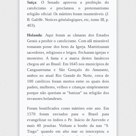
Suíça
: O Senado aprovou a proibição do
catolicismo e proclamou o protestantismo
religião oficial. Os mártires foram inumeráveis. (J.
B. Galiffe. Notices généalogiques, etc, tomo III, p.
403).
Holanda
: Aqui foram as câmaras dos Estados
Gerais a proibir o catolicismo. Com afã miserável
tomaram posse dos bens da Igreja. Martirizaram
sacerdotes, religiosos e leigos. Fecharam igrejas e
mosteiros. A fama e a marca destes fanáticos
chegou até ao Brasil. Em 1645 nos municípios de
Canguaretama e São Gonçalo do Amarante,
ambos no atual Rio Grande do Norte, cerca de
100 católicos foram mortos entre os quais dois
padres, mulheres, velhos e crianças simplesmente
porque não queriam se “batizar” na religião dos
invasores holandeses.
Foram beatificados como mártires este ano. Em
1570 foram enviados para o Brasil para
evangelizar os índios o Pe. Inácio de Azevedo e
mais 40 jesuítas. Vinham a bordo da nau “S.
Tiago” quando em alto mar os interceptou o