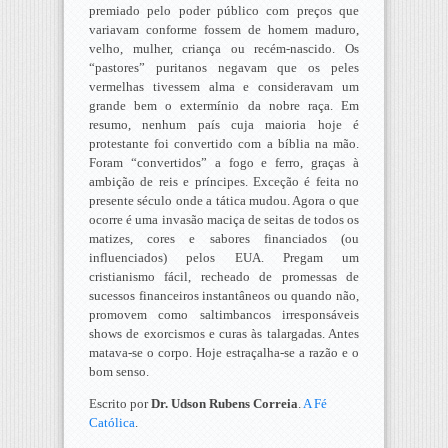
premiado pelo poder público com preços que
variavam conforme fossem de homem maduro,
velho, mulher, criança ou recém-nascido. Os
“pastores” puritanos negavam que os peles
vermelhas tivessem alma e consideravam um
grande bem o extermínio da nobre raça. Em
resumo, nenhum país cuja maioria hoje é
protestante foi convertido com a bíblia na mão.
Foram “convertidos” a fogo e ferro, graças à
ambição de reis e príncipes. Exceção é feita no
presente século onde a tática mudou. Agora o que
ocorre é uma invasão maciça de seitas de todos os
matizes, cores e sabores financiados (ou
influenciados) pelos EUA. Pregam um
cristianismo fácil, recheado de promessas de
sucessos financeiros instantâneos ou quando não,
promovem como saltimbancos irresponsáveis
shows de exorcismos e curas às talargadas. Antes
matava-se o corpo. Hoje estraçalha-se a razão e o
bom senso.
Escrito por
Dr. Udson Rubens Correia
.
A Fé
Católica
.