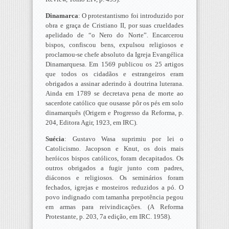
Dinamarca
: O protestantismo foi introduzido por
obra e graça de Cristiano II, por suas crueldades
apelidado de “o Nero do Norte”. Encarcerou
bispos, confiscou bens, expulsou religiosos e
proclamou-se chefe absoluto da Igreja Evangélica
Dinamarquesa. Em 1569 publicou os 25 artigos
que todos os cidadãos e estrangeiros eram
obrigados a assinar aderindo à doutrina luterana.
Ainda em 1789 se decretava pena de morte ao
sacerdote católico que ousasse pôr os pés em solo
dinamarquês (Origem e Progresso da Reforma, p.
204, Editora Agir, 1923, em IRC).
Suécia
: Gustavo Wasa suprimiu por lei o
Catolicismo. Jacopson e Knut, os dois mais
heróicos bispos católicos, foram decapitados. Os
outros obrigados a fugir junto com padres,
diáconos e religiosos. Os seminários foram
fechados, igrejas e mosteiros reduzidos a pó. O
povo indignado com tamanha prepotência pegou
em armas para reivindicações. (A Reforma
Protestante, p. 203, 7a edição, em IRC. 1958).