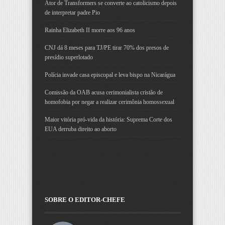
Ator de Transformers se converte ao catolicismo depois
de interpretar padre Pio
Rainha Elizabeth II morre aos 96 anos
CNJ dá 8 meses para TJ/PE tirar 70% dos presos de
presídio superlotado
Polícia invade casa episcopal e leva bispo na Nicarágua
Comissão da OAB acusa cerimonialista cristão de
homofobia por negar a realizar cerimônia homossexual
Maior vitória pró-vida da história: Suprema Corte dos
EUA derruba direito ao aborto
SOBRE O EDITOR-CHEFE