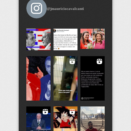
@jmauriciocavalcanti