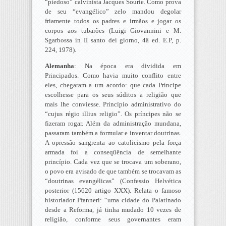
“piedoso” calvinista Jacques Sourie. Como prova
de seu “evangélico” zelo mandou degolar
friamente todos os padres e irmãos e jogar os
corpos aos tubarões (Luigi Giovannini e M.
Sgarbossa in II santo dei giorno, 4â ed. E.P, p.
224, 1978).
Alemanha
: Na época era dividida em
Principados. Como havia muito conflito entre
eles, chegaram a um acordo: que cada Príncipe
escolhesse para os seus súditos a religião que
mais lhe conviesse. Princípio administrativo do
“cujus régio illius religio”. Os príncipes não se
fizeram rogar. Além da administração mundana,
passaram também a formular e inventar doutrinas.
A opressão sangrenta ao catolicismo pela força
armada foi a conseqüência de semelhante
princípio. Cada vez que se trocava um soberano,
o povo era avisado de que também se trocavam as
“doutrinas evangélicas” (Confessio Helvética
posterior (15620 artigo XXX). Relata o famoso
historiador Pfanneri: “uma cidade do Palatinado
desde a Reforma, já tinha mudado 10 vezes de
religião, conforme seus governantes eram