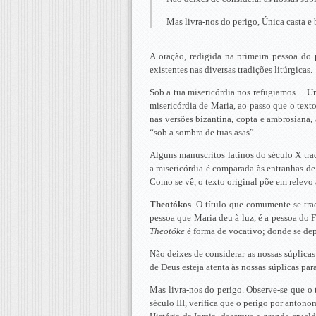
Mas livra-nos do perigo, Única casta e 
A oração, redigida na primeira pessoa do 
existentes nas diversas tradições litúrgicas.
Sob a tua misericórdia nos refugiamos… Uma
misericórdia de Maria, ao passo que o texto
nas versões bizantina, copta e ambrosiana, 
“sob a sombra de tuas asas”.
Alguns manuscritos latinos do século X trad
a misericórdia é comparada às entranhas de
Como se vê, o texto original põe em relevo a
Theotókos
. O título que comumente se tra
pessoa que Maria deu à luz, é a pessoa do
Theotóke
é forma de vocativo; donde se de
Não deixes de considerar as nossas súplicas 
de Deus esteja atenta às nossas súplicas pa
Mas livra-nos do perigo. Observe-se que o 
século III, verifica que o perigo por anton