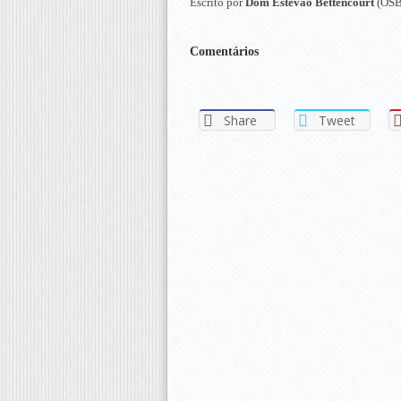
Escrito por
Dom Estêvão Bettencourt
(OSB
Comentários
Share
Tweet