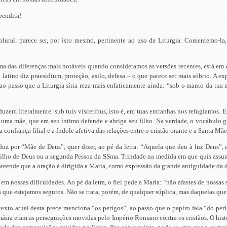
bendita!
plural, parece ser, por isto mesmo, pertinente ao uso da Liturgia. Comentemo-
 das diferenças mais notáveis quando consideramos as versões recentes, está em 
 latino diz praesidium, proteção, asilo, defesa – o que parece ser mais sóbrio. A ex
ao passo que a Liturgia síria reza mais enfaticamente ainda: “sob o manto da tua mi
uzem literalmente: sub tuis visceribus, isto é, em tuas entranhas nos refugiamos. E
 uma mãe, que em seu íntimo defende e abriga seu filho. Na verdade, o vocábulo g
 confiança filial e a índole afetiva das relações entre o cristão orante e a Santa Mã
duz por “Mãe de Deus”, quer dizer, ao pé da letra: “Aquela que deu à luz Deus”, e
 Filho de Deus ou a segunda Pessoa da SSma. Trindade na medida em que quis assu
preende que a oração é dirigida a Maria, como expressão da grande antiguidade da
em nossas dificuldades. Ao pé da letra, o fiel pede a Maria: “não afastes de nossas 
ra que estejamos seguros. Não se trata, porém, de qualquer súplica, mas daquelas que
texto atual desta prece menciona “os perigos”, ao passo que o papiro fala “do pe
omásia eram as perseguições movidas pelo Império Romano contra os cristãos. O his