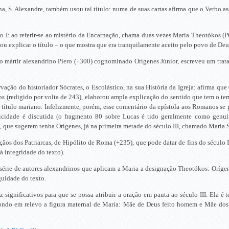
na, S. Alexandre, também usou tal título: numa de suas cartas afirma que o Verbo a
ro I: ao referir-se ao mistério da Encarnação, chama duas vezes Maria Theotókos
 ou explicar o título – o que mostra que era tranquilamente aceito pelo povo de Deu
o mártir alexandrino Piero (+300) cognominado Orígenes Júnior, escreveu um trat
ação do historiador Sócrates, o Escolástico, na sua História da Igreja: afirma qu
s (redigido por volta de 243), elaborou ampla explicação do sentido que tem o te
o título mariano. Infelizmente, porém, esse comentário da epístola aos Romanos s
icidade é discutida (o fragmento 80 sobre Lucas é tido geralmente como genu
, que sugerem tenha Orígenes, já na primeira metade do século III, chamado Maria
ãos dos Patriarcas, de Hipólito de Roma (+235), que pode datar de fins do século II
à integridade do texto).
série de autores alexandrinos que aplicam a Maria a designação Theotókos: Orígene
guidade do texto.
saz significativos para que se possa atribuir a oração em pauta ao século III. Ela
ondo em relevo a figura maternal de Maria: Mãe de Deus feito homem e Mãe do