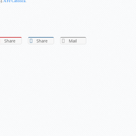
).
A Fé Católica
.
Share
Share
Mail