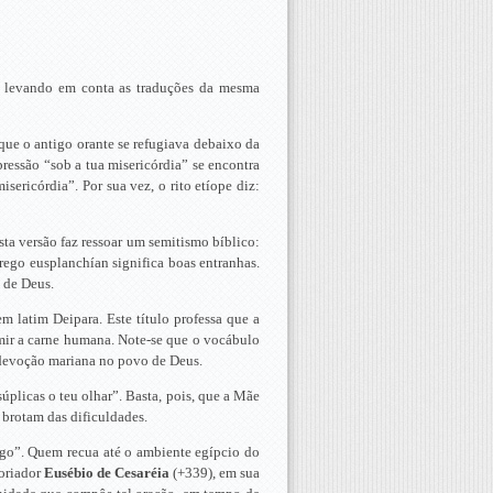
la, levando em conta as traduções da mesma
que o antigo orante se refugiava debaixo da
pressão “sob a tua misericórdia” se encontra
sericórdia”. Por sua vez, o rito etíope diz:
sta versão faz ressoar um semitismo bíblico:
rego eusplanchían significa boas entranhas.
e de Deus.
m latim Deipara. Este título professa que a
mir a carne humana. Note-se que o vocábulo
 devoção mariana no povo de Deus.
súplicas o teu olhar”. Basta, pois, que a Mãe
 brotam das dificuldades.
rigo”. Quem recua até o ambiente egípcio do
toriador
Eusébio de Cesaréia
(+339), em sua