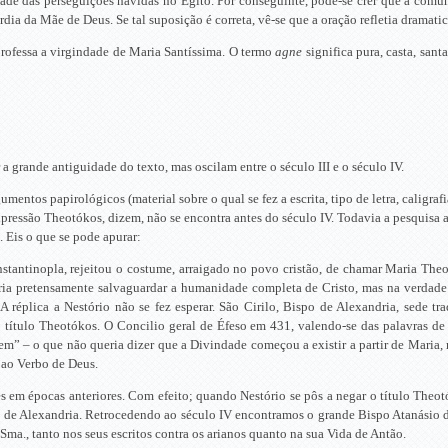
ldade das perseguições havidas no Egito. Por conseguinte, pode-se crer que a co
órdia da Mãe de Deus. Se tal suposição é correta, vê-se que a oração refletia drama
professa a virgindade de Maria Santíssima. O termo
agne
significa pura, casta, sant
a grande antiguidade do texto, mas oscilam entre o século III e o século IV.
umentos papirológicos (material sobre o qual se fez a escrita, tipo de letra, caligra
ressão Theotókos, dizem, não se encontra antes do século IV. Todavia a pesquisa ate
. Eis o que se pode apurar:
nstantinopla, rejeitou o costume, arraigado no povo cristão, de chamar Maria Theot
eria pretensamente salvaguardar a humanidade completa de Cristo, mas na verda
A réplica a Nestório não se fez esperar. São Cirilo, Bispo de Alexandria, sede t
o título Theotókos. O Concilio geral de Éfeso em 431, valendo-se das palavras de
” – o que não queria dizer que a Divindade começou a existir a partir de Maria,
 ao Verbo de Deus.
es em épocas anteriores. Com efeito; quando Nestório se pôs a negar o título Theo
 de Alexandria. Retrocedendo ao século IV encontramos o grande Bispo Atanásio d
ma., tanto nos seus escritos contra os arianos quanto na sua Vida de Antão.