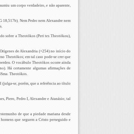
ssumiu um corpo verdadeiro, e não aparente,
 (PG 18,517b). Nem Pedro nem Alexandre nem
s.
ado sobre a Theotókos (Peri tes Theotókou),
e Orígenes de Alexandria (+254) no início do
rmo Theotókos; em tal caso pode-se crer que
e perdeu. O vocábulo Theotókos ocorre ainda
íno). Há certamente algumas afirmações de
 SSma. Theotókos.
 (julga-se, porém, que a referência ao título
s, Piero, Pedro I, Alexandre e Atanásio; tal
 é testemunho de que a piedade mariana desde
s homens que seguem a Cristo perseguido e