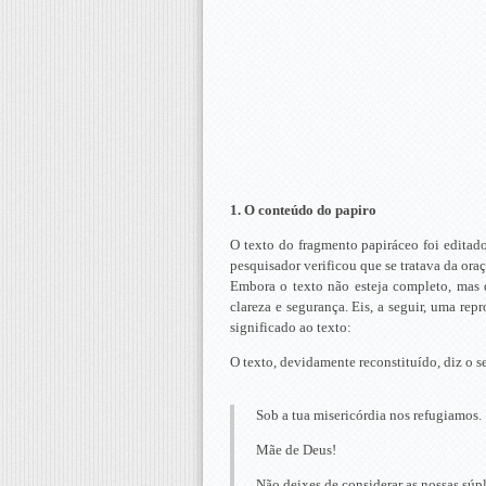
1. O conteúdo do papiro
O texto do fragmento papiráceo foi editado 
pesquisador verificou que se tratava da or
Embora o texto não esteja completo, mas d
clareza e segurança. Eis, a seguir, uma rep
significado ao texto:
O texto, devidamente reconstituído, diz o s
Sob a tua misericórdia nos refugiamos.
Mãe de Deus!
Não deixes de considerar as nossas súpl