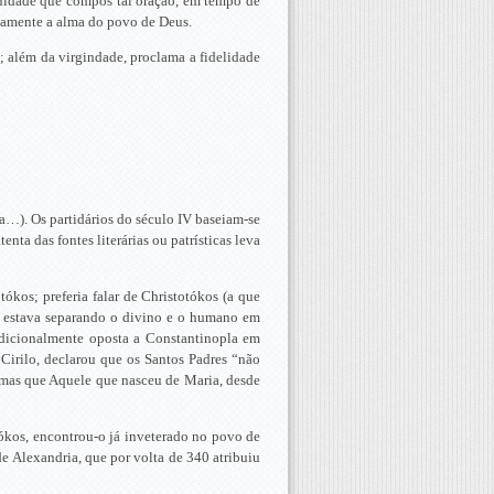
munidade que compôs tal oração, em tempo de
ticamente a alma do povo de Deus.
a; além da virgindade, proclama a fidelidade
fia…). Os partidários do século IV baseiam-se
nta das fontes literárias ou patrísticas leva
ókos; preferia falar de Christotókos (a que
de estava separando o divino e o humano em
radicionalmente oposta a Constantinopla em
 Cirilo, declarou que os Santos Padres “não
 mas que Aquele que nasceu de Maria, desde
tókos, encontrou-o já inveterado no povo de
e Alexandria, que por volta de 340 atribuiu