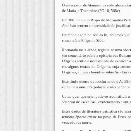
O antecessor de Atanásio na sede alexandri
de Maria, a Theotókos (PG 18, 568c).
Em 300 foi eleito Bispo de Alexandria Ped
Atanásio sentem a necessidade de justificar
Entrando agora no século III, notemos que 
como refere Filipe de Side.
Recuando mais ainda, registra-se uma observ
seu comentário sobre a epístola aos Romano
Orígenes sentia a necessidade de explicar 
em alguns textos de Orígenes cuja autent
Orígenes, em suas homílias sobre São Lucas
Este título ocorre outrossim na obra As Bênç
é devida a uma interpolação e não pertence 
Como quer que seja, pode-se reconstituir a 
série vai de 243 a 340, evidenciando a anti
Estes dados de literatura patrística são as
remotas épocas existe no povo de Deus, p
vencedor da morte.