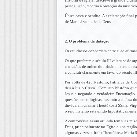
História da Igreja, descreve a grande crue
perseguição, recorria à proteção da miseric
Única casta e bendita! A exclamação final 
de Maria à vontade de Deus.
2. O problema da datação
Os estudiosos concordam entre si ao afirmar 
Os que preferem o século III valem-se de arg
em razões de ordem doutrinária: o uso da exp
a concluir claramente em favor do século III
Por volta de 428 Nestório, Patriarca de Co
deu à luz o Cristo). Com isto Nestório qu
Jesus e negando a verdadeira Encarnação. 
questões cristológicas, assumiu a defesa d
duvidaram chamar Theotókos à SSma. Virgem
o seio materno está unido hipostaticamente
A controvérsia assim oriunda tem suas raíz
Deus, principalmente no Egito ou na região
algumas vezes o título Theotókos a Maria SS