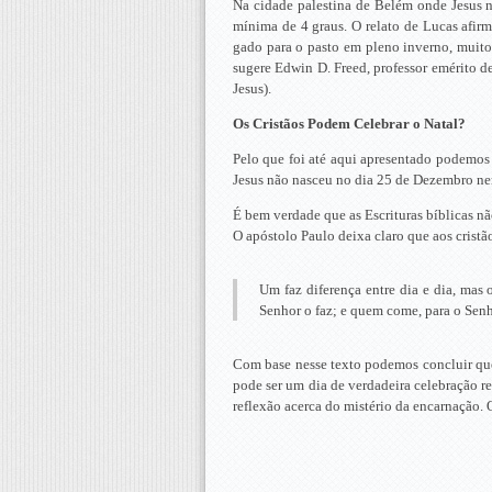
Na cidade palestina de Belém onde Jesus n
mínima de 4 graus. O relato de Lucas afirm
gado para o pasto em pleno inverno, muito
sugere Edwin D. Freed, professor emérito de
Jesus).
Os Cristãos Podem Celebrar o Natal?
Pelo que foi até aqui apresentado podemos 
Jesus não nasceu no dia 25 de Dezembro nem 
É bem verdade que as Escrituras bíblicas n
O apóstolo Paulo deixa claro que aos cristão
Um faz diferença entre dia e dia, mas
Senhor o faz; e quem come, para o Senh
Com base nesse texto podemos concluir que
pode ser um dia de verdadeira celebração r
reflexão acerca do mistério da encarnação.