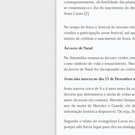
consequentemente, da fertilidade das plan
se comemorava o dia do nascimento do deus
Jesus Cristo [2].
No tempo de Jesus o festival de inverno em
cristãos a participação nesse festival, até
intuito de celebrar o nascimento de Jesus. 
Árvores de Natal
Na Saturnália romana as árvores verdes era
como símbolo de vida e renascimento. Nas c
da árvore de Natal foi incorporado ao cris
Jesus não nasceu no dia 25 de Dezembro 
Jesus nasceu cerca de 6 a 4 anos antes da n
decreto que determinou a morte de todas as
antes da nossa era comum). Herodes Antipas
ano da morte de Herodes o Grande, ele dev
informação histórica disponível. Ou seja, Je
Segundo o relato do evangelista Lucas no c
porque não havia lugar para eles na estala