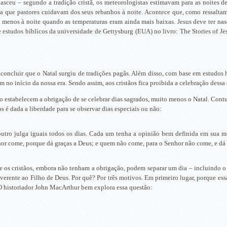
asceu – segundo a tradição cristã, os meteorologistas estimavam para as noites d
a que pastores cuidavam dos seus rebanhos à noite. Acontece que, como ressaltam
 menos à noite quando as temperaturas eram ainda mais baixas. Jesus deve ter na
 estudos bíblicos da universidade de Gettysburg (EUA) no livro: The Stories of Jes
concluir que o Natal surgiu de tradições pagãs. Além disso, com base em estudos 
no início da nossa era. Sendo assim, aos cristãos fica proibida a celebração dessa
ão estabelecem a obrigação de se celebrar dias sagrados, muito menos o Natal. Con
s é dada a liberdade para se observar dias especiais ou não:
 outro julga iguais todos os dias. Cada um tenha a opinião bem definida em sua m
or come, porque dá graças a Deus; e quem não come, para o Senhor não come, e dá 
 os cristãos, embora não tenham a obrigação, podem separar um dia – incluindo o 
everente ao Filho de Deus. Por quê? Por três motivos. Em primeiro lugar, porque e
 O historiador John MacArthur bem explora essa questão: