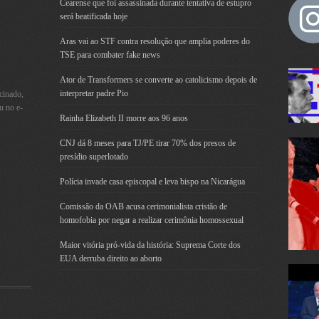
Cearense que foi assassinada durante tentativa de estupro
será beatificada hoje
Aras vai ao STF contra resolução que amplia poderes do
TSE para combater fake news
Ator de Transformers se converte ao catolicismo depois de
interpretar padre Pio
cinado,
u no e-
Rainha Elizabeth II morre aos 96 anos
CNJ dá 8 meses para TJ/PE tirar 70% dos presos de
presídio superlotado
Polícia invade casa episcopal e leva bispo na Nicarágua
Comissão da OAB acusa cerimonialista cristão de
homofobia por negar a realizar cerimônia homossexual
Maior vitória pró-vida da história: Suprema Corte dos
EUA derruba direito ao aborto