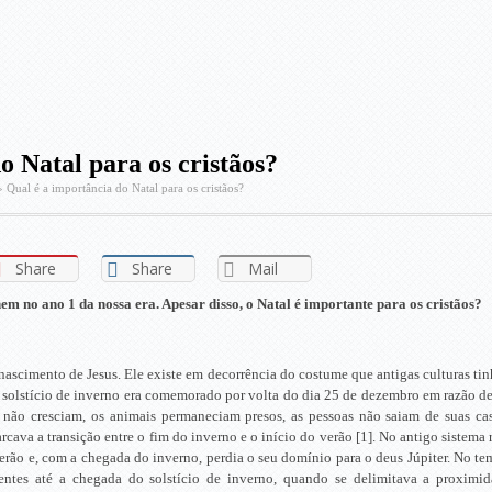
o Natal para os cristãos?
»
Qual é a importância do Natal para os cristãos?
Share
Share
Mail
m no ano 1 da nossa era. Apesar disso, o Natal é importante para os cristãos?
nascimento de Jesus. Ele existe em decorrência do costume que antigas culturas ti
 solstício de inverno era comemorado por volta do dia 25 de dezembro em razão de
não cresciam, os animais permaneciam presos, as pessoas não saiam de suas casas
cava a transição entre o fim do inverno e o início do verão [1]. No antigo sistema
verão e, com a chegada do inverno, perdia o seu domínio para o deus Júpiter. No 
ntes até a chegada do solstício de inverno, quando se delimitava a proximi