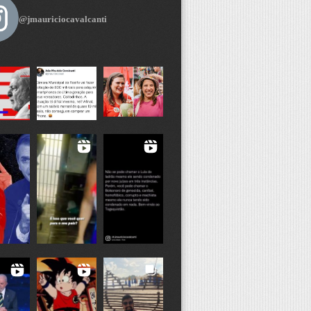
@jmauriciocavalcanti