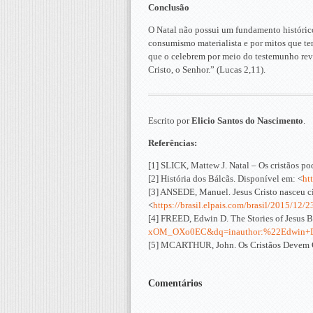
Conclusão
O Natal não possui um fundamento históric
consumismo materialista e por mitos que ten
que o celebrem por meio do testemunho rev
Cristo, o Senhor.” (Lucas 2,11).
Escrito por
Elicio Santos do Nascimento
.
Referências:
[1] SLICK, Mattew J. Natal – Os cristãos p
[2] História dos Bálcãs. Disponível em: <
ht
[3] ANSEDE, Manuel. Jesus Cristo nasceu ci
<
https://brasil.elpais.com/brasil/2015/1
[4] FREED, Edwin D. The Stories of Jesus Bi
xOM_OXo0EC&dq=inauthor:%22Edwin
[5] MCARTHUR, John. Os Cristãos Devem Ce
Comentários