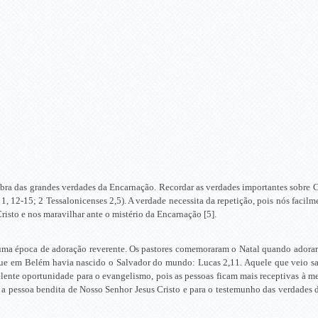
mbra das grandes verdades da Encarnação. Recordar as verdades importantes sobre 
, 12-15; 2 Tessalonicenses 2,5). A verdade necessita da repetição, pois nós facil
risto e nos maravilhar ante o mistério da Encarnação [5].
ma época de adoração reverente. Os pastores comemoraram o Natal quando adorar
ue em Belém havia nascido o Salvador do mundo: Lucas 2,11. Aquele que veio sa
elente oportunidade para o evangelismo, pois as pessoas ficam mais receptivas à 
 a pessoa bendita de Nosso Senhor Jesus Cristo e para o testemunho das verdades 