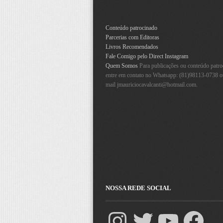
Conteúdo patrocinado
Parcerias com Editoras
Livros Recomendados
Fale Comigo pelo Direct Instagram
Quem Somos
Para publicações ou conteúdo patro
entre em contato no Whatsapp: (81)98113-0738 o
mail
jmauriciocavalcanti@hotmail.com
.
NOSSA REDE SOCIAL