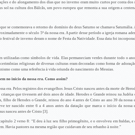
tações e do alongamento dos dias que no inverno eram muito curtos por conta dos
 sol na cultura dos Bálcãs, um povo europeu que remonta a sua origem a centen
 que se comemorava o retorno do domínio do deus Saturno se chamava Saturnália. A
 aproximadamente o século 5º da nossa era. A partir desse período a igreja romana a
Ao festival de inverno deram o nome de Festa da Natividade. Essa data foi incorporad
m utilizadas como símbolos de vida. Elas permaneciam verdes durante todo o ano,
erimônias religiosas de diversas culturas eram decoradas como forma de adoração
tianismo como uma referência à vida oriunda do nascimento do Messias.
nem no início da nossa era. Como assim?
ossa era. Pelos registros dos evangelhos Jesus Cristo nasceu antes da morte de Herod
 crianças que tivessem até dois anos de idade. Herodes o Grande reinou na Judéia d
, filho de Herodes o Grande, reinou do ano 4 antes de Cristo ao ano 39 da nossa 
e ter nascido entre 6 a 4 anos antes da datação que marca o início da nossa er
sus nasceu antes de Cristo [3].
apítulo 2 verso 8: “E deu à luz seu filho primogênito, e o envolveu em fraldas,
gem. Havia pastores na mesma região que cuidavam de seu rebanho à noite.”