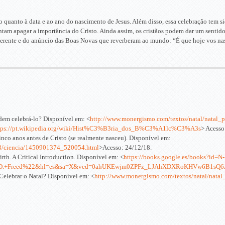
o quanto à data e ao ano do nascimento de Jesus. Além disso, essa celebração tem
tam apagar a importância do Cristo. Ainda assim, os cristãos podem dar um sentido 
erente e do anúncio das Boas Novas que reverberam ao mundo: “É que hoje vos nasc
odem celebrá-lo? Disponível em: <
http://www.monergismo.com/textos/natal/natal
tps://pt.wikipedia.org/wiki/Hist%C3%B3ria_dos_B%C3%A1lc%C3%A3s
> Acesso
nco anos antes de Cristo (se realmente nasceu). Disponível em:
2/23/ciencia/1450901374_520054.html
>Acesso: 24/12/18.
rth. A Critical Introduction. Disponível em: <
https://books.google.es/books?id=N-
+D.+Freed%22&hl=es&sa=X&ved=0ahUKEwjm0ZPFz_LJAhXDXRoKHVw6B1sQ
lebrar o Natal? Disponível em: <
http://www.monergismo.com/textos/natal/natal