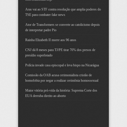
Aras vai ao STF contra resolução que amplia poderes do
TSE para combater fake news
Ator de Transformers se converte ao catolicismo depois
de interpretar padre Pio
Rainha Elizabeth II morre aos 96 anos
CNJ dá 8 meses para TJ/PE tirar 70% dos presos de
presídio superlotado
Polícia invade casa episcopal e leva bispo na Nicarágua
Comissão da OAB acusa cerimonialista cristão de
homofobia por negar a realizar cerimônia homossexual
Maior vitória pró-vida da história: Suprema Corte dos
EUA derruba direito ao aborto