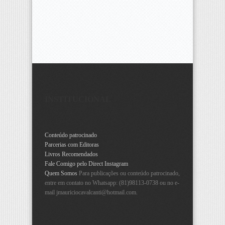
INSTITUCIONAL
Conteúdo patrocinado
Parcerias com Editoras
Livros Recomendados
Fale Comigo pelo Direct Instagram
Quem Somos
Para publicações ou conteúdo patrocinado,
entre em contato no Whatsapp: (81)98113-0738 ou no e-
mail
jmauriciocavalcanti@hotmail.com
.