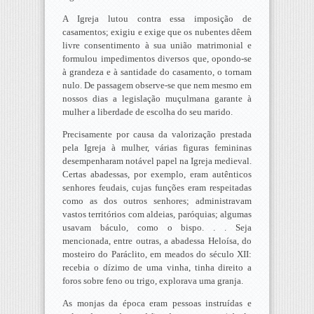
A Igreja lutou contra essa imposição de
casamentos; exigiu e exige que os nubentes dêem
livre consentimento à sua união matrimonial e
formulou impedimentos diversos que, opondo-se
à grandeza e à santidade do casamento, o tornam
nulo. De passagem observe-se que nem mesmo em
nossos dias a legislação muçulmana garante à
mulher a liberdade de escolha do seu marido.
Precisamente por causa da valorização prestada
pela Igreja à mulher, várias figuras femininas
desempenharam notável papel na Igreja medieval.
Certas abadessas, por exemplo, eram autênticos
senhores feudais, cujas funções eram respeitadas
como as dos outros senhores; administravam
vastos territórios com aldeias, paróquias; algumas
usavam báculo, como o bispo. . . Seja
mencionada, entre outras, a abadessa Heloísa, do
mosteiro do Paráclito, em meados do século XII:
recebia o dízimo de uma vinha, tinha direito a
foros sobre feno ou trigo, explorava uma granja.
As monjas da época eram pessoas instruídas e