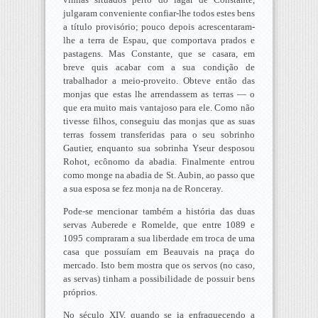
julgaram conveniente confiar-lhe todos estes bens
a título provisório; pouco depois acrescentaram-
lhe a terra de Espau, que comportava prados e
pastagens. Mas Constante, que se casara, em
breve quis acabar com a sua condição de
trabalhador a meio-proveito. Obteve então das
monjas que estas lhe arrendassem as terras — o
que era muito mais vantajoso para ele. Como não
tivesse filhos, conseguiu das monjas que as suas
terras fossem transferidas para o seu sobrinho
Gautier, enquanto sua sobrinha Yseur desposou
Rohot, ecônomo da abadia. Finalmente entrou
como monge na abadia de St. Aubin, ao passo que
a sua esposa se fez monja na de Ronceray.
Pode-se mencionar também a história das duas
servas Auberede e Romelde, que entre 1089 e
1095 compraram a sua liberdade em troca de uma
casa que possuíam em Beauvais na praça do
mercado. Isto bem mostra que os servos (no caso,
as servas) tinham a possibilidade de possuir bens
próprios.
No século XIV, quando se ia enfraquecendo a