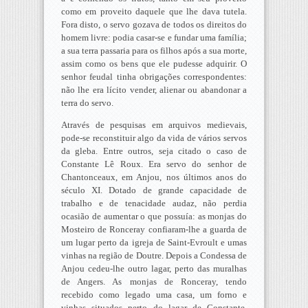
como em proveito daquele que lhe dava tutela.
Fora disto, o servo gozava de todos os direitos do
homem livre: podia casar-se e fundar uma família;
a sua terra passaria para os filhos após a sua morte,
assim como os bens que ele pudesse adquirir. O
senhor feudal tinha obrigações correspondentes:
não lhe era lícito vender, alienar ou abandonar a
terra do servo.
Através de pesquisas em arquivos medievais,
pode-se reconstituir algo da vida de vários servos
da gleba. Entre outros, seja citado o caso de
Constante Lê Roux. Era servo do senhor de
Chantonceaux, em Anjou, nos últimos anos do
século XI. Dotado de grande capacidade de
trabalho e de tenacidade audaz, não perdia
ocasião de aumentar o que possuía: as monjas do
Mosteiro de Ronceray confiaram-lhe a guarda de
um lugar perto da igreja de Saint-Evroult e umas
vinhas na região de Doutre. Depois a Condessa de
Anjou cedeu-lhe outro lagar, perto das muralhas
de Angers. As monjas de Ronceray, tendo
recebido como legado uma casa, um forno e
vinhas situados perto do lagar de Constante,