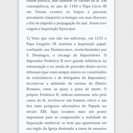
ordem pública, mas também os valores da fé. Em
conseqüência, no ano de 1184 o Papa Lúcio III
em Verona exortou os bispos a procurar
ativamente (inquirir) os hereges em suas dioceses
a fim de impedir a propagação do mal. Assim teve
origem a Inquisição Episcopal.
5) Visto que esta não era suficiente, em 1233 o
Papa Gregório IX instituiu a Inquisição papal,
confiando aos Dominicanos, recém-fundados por
S. Domingos, o encargo de Inquisidores. O
Imperador Frederico II teve grande influência na
estruturação e no modo de proceder destes novos
tribunais (que eram sempre mistos ou constituídos
de eclesiásticos e de delegados do Imperador):
incentivou a admissão de normas do Direito
Romano, entre as quais a pena de morte. O
próprio Frederico II, embora ostentasse zelo pela
causa da fé, revelou-se um homem cético e um
dos mais perigosos adversários do Papado no
século XIII. Aqui tocamos mais um ponto
importante para se compreender a realidade da
Inquisição medieval: se bem que aparentasse ser
um órgão da Igreja destinado a tratar de assuntos