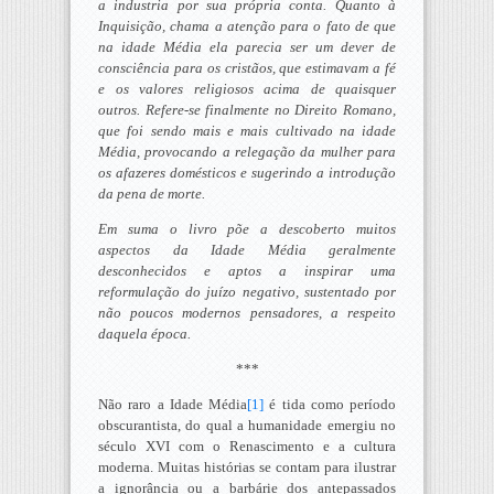
a industria por sua própria conta. Quanto à
Inquisição, chama a atenção para o fato de que
na idade Média ela parecia ser um dever de
consciência para os cristãos, que estimavam a fé
e os valores religiosos acima de quaisquer
outros. Refere-se finalmente no Direito Romano,
que foi sendo mais e mais cultivado na idade
Média, provocando a relegação da mulher para
os afazeres domésticos e sugerindo a introdução
da pena de morte.
Em suma o livro põe a descoberto muitos
aspectos da Idade Média geralmente
desconhecidos e aptos a inspirar uma
reformulação do juízo negativo, sustentado por
não poucos modernos pensadores, a respeito
daquela época.
***
Não raro a Idade Média
[1]
é tida como período
obscurantista, do qual a humanidade emergiu no
século XVI com o Renascimento e a cultura
moderna. Muitas histórias se contam para ilustrar
a ignorância ou a barbárie dos antepassados