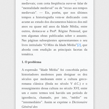
medievais; com certa freqüência ouve-se falar de
“mentalidade medieval” ou de “recuo aos tempos
medievais”. — Eis, porém, que nos últimos
tempos a historiografia vem-se dedicando com
acume ao estudo dos documentos básicos dos mil
anos ou quase mil anos da Idade Média; entre
outros, destaca-se a Profª. Régine Pernoud, que
tem algumas obras publicadas sobre o assunto.
Nas páginas subseqüentes apresentaremos o seu
livro intitulado “O Mito da Idade Média”
[2]
, que
aborda com erudição as principais facetas da
temática.
1. O problema
A expressão “Idade Média” foi concebida pelos
historiadores modernos para designar os dez
séculos que medearam entre a cultura greco-
romana clássica (finda no século V d.C.) e o
ressurgimento dessa cultura no século XVI; entre
um e outro termos terá havido um período de
ignorância, chamado, por isto, “médio” ou
“intermediário”. Assim se exprime o
Dictionaire
Général des