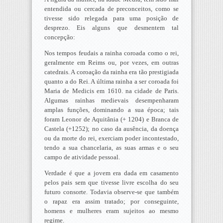
entendida ou cercada de preconceitos, como se
tivesse sido relegada para uma posição de
desprezo. Eis alguns que desmentem tal
concepção:
Nos tempos feudais a rainha coroada como o rei,
geralmente em Reims ou, por vezes, em outras
catedrais. A coroação da rainha era tão prestigiada
quanto a do Rei. A última rainha a ser coroada foi
Maria de Medicis em 1610. na cidade de Paris.
Algumas rainhas medievais desempenharam
amplas funções, dominando a sua época; tais
foram Leonor de Aquitânia (+ 1204) e Branca de
Castela (+1252); no caso da ausência, da doença
ou da morte do rei, exerciam poder incontestado,
tendo a sua chancelaria, as suas armas e o seu
campo de atividade pessoal.
Verdade é que a jovem era dada em casamento
pelos pais sem que tivesse livre escolha do seu
futuro consorte. Todavia observe-se que também
o rapaz era assim tratado; por conseguinte,
homens e mulheres eram sujeitos ao mesmo
regime.