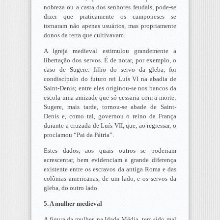
nobreza ou a casta dos senhores feudais, pode-se
dizer que praticamente os camponeses se
tornaram não apenas usuários, mas propriamente
donos da terra que cultivavam.
A Igreja medieval estimulou grandemente a
libertação dos servos. É de notar, por exemplo, o
caso de Sugere: filho do servo da gleba, foi
condiscípulo do futuro rei Luís VI na abadia de
Saint-Denis; entre eles originou-se nos bancos da
escola uma amizade que só cessaria com a morte;
Sugere, mais tarde, tornou-se abade de Saint-
Denis e, como tal, governou o reino da França
durante a cruzada de Luís VII, que, ao regressar, o
proclamou “Pai da Pátria”.
Estes dados, aos quais outros se poderiam
acrescentar, bem evidenciam a grande diferença
existente entre os escravos da antiga Roma e das
colônias americanas, de um lado, e os servos da
gleba, do outro lado.
5. A mulher medieval
A figura da mulher, na Idade Média, tem sido mal