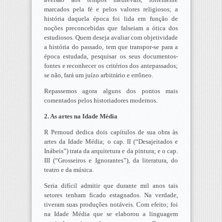
marcados pela fé e pelos valores religiosos; a
história daquela época foi lida em função de
noções preconcebidas que falseiam a ótica dos
estudiosos. Quem deseja avaliar com objetividade
a história do passado, tem que transpor-se para a
época estudada, pesquisar os seus documentos-
fontes e reconhecer os critérios dos antepassados;
se não, fará um juízo arbitrário e errôneo.
Repassemos agora alguns dos pontos mais
comentados pelos historiadores modernos.
2. As artes na Idade Média
R Pernoud dedica dois capítulos de sua obra às
artes da Idade Média; o cap. II (“Desajeitados e
Inábeis”) trata da arquitetura e da pintura; e o cap.
III (“Grosseiros e Ignorantes”), da literatura, do
teatro e da música.
Seria difícil admitir que durante mil anos tais
setores tenham ficado estagnados. Na verdade,
tiveram suas produções notáveis. Com efeito; foi
na Idade Média que se elaborou a linguagem