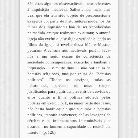
São estas algumas observações de peso referentes
à Inquisição medieval. Salientemos, mais uma
vez, que ela tem sido objeto de preconceitos e
exageros por parte de historiadores modernos. As
falhas dos inquisidores hão de ser reconhecidas
na medida em que realmente existiram; o amor à
Igreja não exclui que se diga a verdade quando os
filhos da Igreja, à revelia desta Mãe e Mestra-
pecaram. A censura aos medievais, porém, leva-
nos a um sério exame de consciência da
sociedade contemporânea: existe hoje também a
Inquisição — e muito dura — não por causa de
heresias religiosas, mas por causa de “heresias
políticas”. “Todos os castigos, todas as
hecatombes, parecem, no nosso tempo,
justificados para punir ou prevenir os desvios ou
erros quanto a linha política adotada pelos
poderes em exercício. E, na maior parte dos casos,
não basta banir aquele que sucumbe a heresias
políticas, importa convencer; daí as lavagens de
cérebro e os internamentos intermináveis que
destroem no homem a capacidade de resistência
interior” (p. 126).