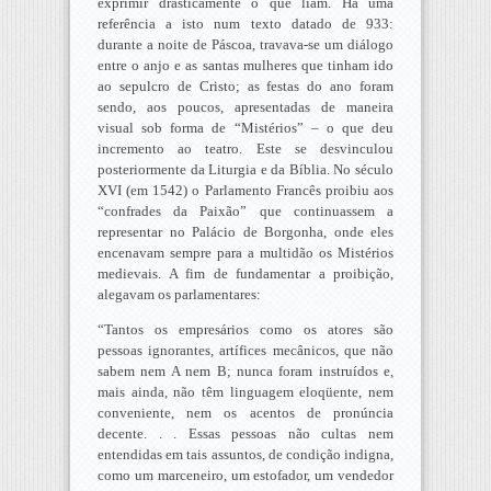
exprimir drasticamente o que liam. Há uma
referência a isto num texto datado de 933:
durante a noite de Páscoa, travava-se um diálogo
entre o anjo e as santas mulheres que tinham ido
ao sepulcro de Cristo; as festas do ano foram
sendo, aos poucos, apresentadas de maneira
visual sob forma de “Mistérios” – o que deu
incremento ao teatro. Este se desvinculou
posteriormente da Liturgia e da Bíblia. No século
XVI (em 1542) o Parlamento Francês proibiu aos
“confrades da Paixão” que continuassem a
representar no Palácio de Borgonha, onde eles
encenavam sempre para a multidão os Mistérios
medievais. A fim de fundamentar a proibição,
alegavam os parlamentares:
“Tantos os empresários como os atores são
pessoas ignorantes, artífices mecânicos, que não
sabem nem A nem B; nunca foram instruídos e,
mais ainda, não têm linguagem eloqüente, nem
conveniente, nem os acentos de pronúncia
decente. . . Essas pessoas não cultas nem
entendidas em tais assuntos, de condição indigna,
como um marceneiro, um estofador, um vendedor