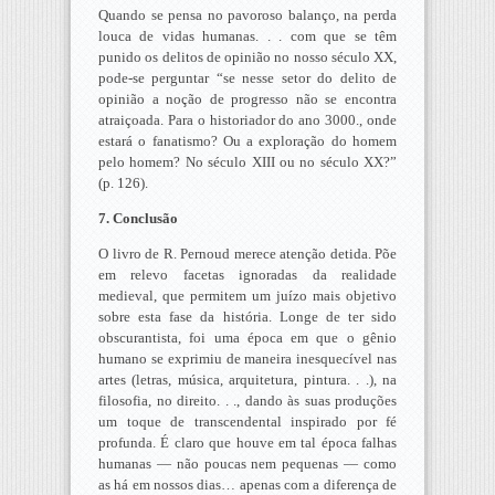
Quando se pensa no pavoroso balanço, na perda
louca de vidas humanas. . . com que se têm
punido os delitos de opinião no nosso século XX,
pode-se perguntar “se nesse setor do delito de
opinião a noção de progresso não se encontra
atraiçoada. Para o historiador do ano 3000., onde
estará o fanatismo? Ou a exploração do homem
pelo homem? No século XIII ou no século XX?”
(p. 126).
7. Conclusão
O livro de R. Pernoud merece atenção detida. Põe
em relevo facetas ignoradas da realidade
medieval, que permitem um juízo mais objetivo
sobre esta fase da história. Longe de ter sido
obscurantista, foi uma época em que o gênio
humano se exprimiu de maneira inesquecível nas
artes (letras, música, arquitetura, pintura. . .), na
filosofia, no direito. . ., dando às suas produções
um toque de transcendental inspirado por fé
profunda. É claro que houve em tal época falhas
humanas — não poucas nem pequenas — como
as há em nossos dias… apenas com a diferença de