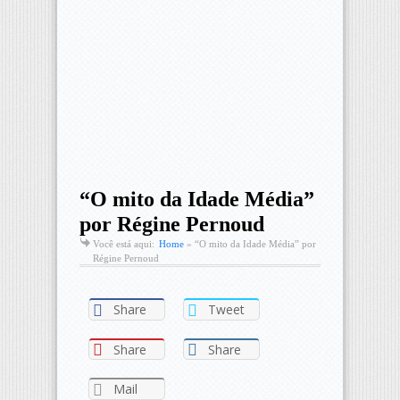
“O mito da Idade Média”
por Régine Pernoud
Você está aqui:
Home
»
“O mito da Idade Média” por
Régine Pernoud
Share
Tweet
Share
Share
Mail