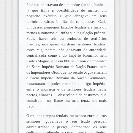
feudais: constavam de um nobre (conde, barão. .
.), que tinha a possibilidade de manter um
pequeno exército e que abrigava em seus
territórios várias famílias de camponeses. Cada
um desses pequenos Estados feudais era mais ou
menos autônomo ou tinha sua legislação própria.
Podia haver reis ou senhores de territórios
maiores, nos quais existiam senhores feudais;
esses reis, porém, não gozavam de autoridade
centralizada como a do Império Romano; nem
Carlos Magno, que em 800 se tornou o Imperador
do Sacro Império Romano da Nação Franca, nem
os Imperadores Otos, que no século X governaram
o Sacro Império Romano da Nação Germânica,
restauraram o poder central do antigo Império;
entre o monarca e os senhores feudais havia
pactos, alianças. . . observância de costumes, que
constituíam um liame ora mais tenaz, ora mais
fraco.
O rei, nos tempos feudais, era senhor entre outros
senhores; governava o seu feudo pessoal,
administrando a justiça, defendendo os seus
súditos e recebendo as taxas a que tinha direito;