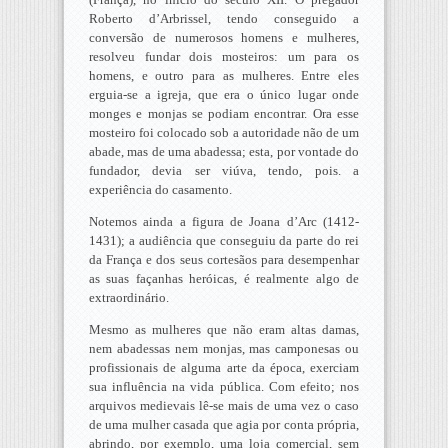
Roberto d’Arbrissel, tendo conseguido a
conversão de numerosos homens e mulheres,
resolveu fundar dois mosteiros: um para os
homens, e outro para as mulheres. Entre eles
erguia-se a igreja, que era o único lugar onde
monges e monjas se podiam encontrar. Ora esse
mosteiro foi colocado sob a autoridade não de um
abade, mas de uma abadessa; esta, por vontade do
fundador, devia ser viúva, tendo, pois. a
experiência do casamento.
Notemos ainda a figura de Joana d’Arc (1412-
1431); a audiência que conseguiu da parte do rei
da França e dos seus cortesãos para desempenhar
as suas façanhas heróicas, é realmente algo de
extraordinário.
Mesmo as mulheres que não eram altas damas,
nem abadessas nem monjas, mas camponesas ou
profissionais de alguma arte da época, exerciam
sua influência na vida pública. Com efeito; nos
arquivos medievais lê-se mais de uma vez o caso
de uma mulher casada que agia por conta própria,
abrindo, por exemplo, uma loja comercial, sem