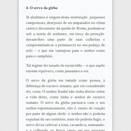
4. O servo da gleba
Já aludimos à origem desta instituição: pequenos
camponeses, desejosos de ser amparados no clima
caótico decorrente da queda de Roma, punham-se
sob a tutela de senhores; em troca da proteção.
davam-lhes uma parte de suas colheitas e
comprometiam-se a permanecer no seu pedaço de
solo – o que era vantajoso para o senhor como
para o campônio.
Tal regime foi taxado de escravidão – o que supõe
enorme equívoco, como passamos a ver.
O servo da gleba era tratado como pessoa, à
diferença do escravo romano, que era considerado
rés, coisa. O senhor feudal não tinha direito sobre
a vida deles, como tinha o senhor do escravo
romano. O servo da gleba pactuava com o seu
senhor espontaneamente, isto é, isento de coação
por parte de algum chefe: o senhor não o poderia
expulsar do seu território, nem ele poderia fugir; o
servo devia cultivar a terra, cavando-a, semeando-
a e colhendo os frutos, tanto em seu proveito