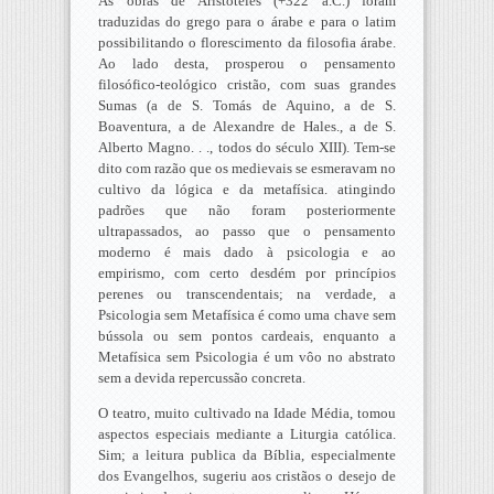
As obras de Aristóteles (+322 a.C.) foram
traduzidas do grego para o árabe e para o latim
possibilitando o florescimento da filosofia árabe.
Ao lado desta, prosperou o pensamento
filosófico-teológico cristão, com suas grandes
Sumas (a de S. Tomás de Aquino, a de S.
Boaventura, a de Alexandre de Hales., a de S.
Alberto Magno. . ., todos do século XIII). Tem-se
dito com razão que os medievais se esmeravam no
cultivo da lógica e da metafísica. atingindo
padrões que não foram posteriormente
ultrapassados, ao passo que o pensamento
moderno é mais dado à psicologia e ao
empirismo, com certo desdém por princípios
perenes ou transcendentais; na verdade, a
Psicologia sem Metafísica é como uma chave sem
bússola ou sem pontos cardeais, enquanto a
Metafísica sem Psicologia é um vôo no abstrato
sem a devida repercussão concreta.
O teatro, muito cultivado na Idade Média, tomou
aspectos especiais mediante a Liturgia católica.
Sim; a leitura publica da Bíblia, especialmente
dos Evangelhos, sugeriu aos cristãos o desejo de