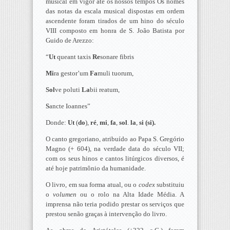
musical em vigor até os nossos tempos Os nomes
das notas da escala musical dispostas em ordem
ascendente foram tirados de um hino do século
VIII composto em honra de S. João Batista por
Guido de Arezzo:
“
Ut
queant taxis
Re
sonare fibris
Mi
ra gestor’um
Fa
muli tuorum,
Sol
ve poluti
La
bii reatum,
S
ancte Ioannes”
Donde:
Ut
(
do
),
ré
,
mi
,
fa
,
sol
.
la
,
si (si).
O canto gregoriano, atribuído ao Papa S. Gregório
Magno (+ 604), na verdade data do século VII;
com os seus hinos e cantos litúrgicos diversos, é
até hoje patrimônio da humanidade.
O livro, em sua forma atual, ou o
codex
substituiu
o
volumen
ou o rolo na Alta Idade Média. A
imprensa não teria podido prestar os serviços que
prestou senão graças à intervenção do livro.