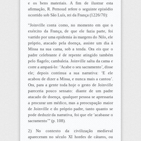
e os bens materiais. A fim de ilustrar esta
afirmação, R. Pernoud refere o seguinte episódio
ocorrido sob São Luís, rei da França (1226/70):
“Joinville conta como, no momento em que o
exército da França, de que ele fazia parte, foi
varrido por uma epidemia às margens do Nilo, ele
próprio, atacado pela doença, assiste um dia à
Missa na sua cama, sob a tenda. Ora eis que o
padre celebrante é de repente atingido também
pelo flagelo; cambaleia. Joinville salta da cama e
corre a ampará-lo: ‘Acabe o seu sacramento’, disse
ele; depois continua a sua narrativa: ‘E ele
acabou de dizer a Missa, e nunca mais a cantou’.
Ora, para a gente toda hoje o gesto de Joinville
pareceria pouco sensato: diante de um padre
atacado de doença, qualquer pessoa se apressaria
a procurar um médico, mas a preocupação maior
de Joinville e do próprio padre, tanto quanto se
pode deduzir da narrativa, foi que ele ‘acabasse o
sacramento’” (p. 108).
2) No contexto da civilização medieval
apareceram no século XI hordes de cátaros, ou