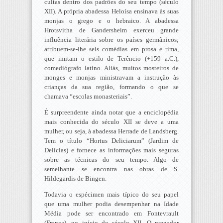
cultas dentro dos padrões do seu tempo (século
XII). A própria abadessa Heloísa ensinava às suas
monjas o grego e o hebraico. A abadessa
Hrotsvitha de Gandersheim exerceu grande
influência literária sobre os países germânicos;
atribuem-se-lhe seis comédias em prosa e rima,
que imitam o estilo de Terêncio (+159 a.C.),
comediógrafo latino. Aliás, muitos mosteiros de
monges e monjas ministravam a instrução às
crianças da sua região, formando o que se
chamava “escolas monasteriais”.
É surpreendente ainda notar que a enciclopédia
mais conhecida do século XII se deve a uma
mulher, ou seja, à abadessa Herrade de Landsberg.
Tem o título “Hortus Deliciarum” (Jardim de
Delícias) e fornece as informações mais seguras
sobre as técnicas do seu tempo. Algo de
semelhante se encontra nas obras de S.
Hildegardis de Bingen.
Todavia o espécimen mais típico do seu papel
que uma mulher podia desempenhar na Idade
Média pode ser encontrado em Fontevrault
(França), no início do século XII. O pregador