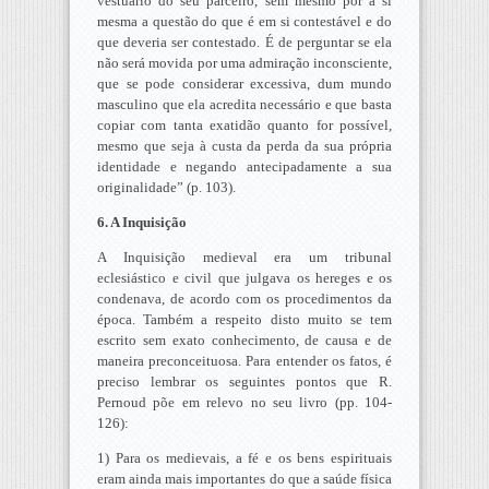
vestuário do seu parceiro, sem mesmo pôr a si
mesma a questão do que é em si contestável e do
que deveria ser contestado. É de perguntar se ela
não será movida por uma admiração inconsciente,
que se pode considerar excessiva, dum mundo
masculino que ela acredita necessário e que basta
copiar com tanta exatidão quanto for possível,
mesmo que seja à custa da perda da sua própria
identidade e negando antecipadamente a sua
originalidade” (p. 103).
6. A Inquisição
A Inquisição medieval era um tribunal
eclesiástico e civil que julgava os hereges e os
condenava, de acordo com os procedimentos da
época. Também a respeito disto muito se tem
escrito sem exato conhecimento, de causa e de
maneira preconceituosa. Para entender os fatos, é
preciso lembrar os seguintes pontos que R.
Pernoud põe em relevo no seu livro (pp. 104-
126):
1) Para os medievais, a fé e os bens espirituais
eram ainda mais importantes do que a saúde física