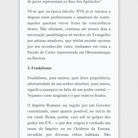
de peixe representam os Atos dos Apóstolos”.
Vê-se que na época (século XVI) já se travava a
disputa entre profissionais e amadores do teatro:
aqueles queriam ver-se livres da concorrência
destes. Não obstante, continua até nossos dias a
encenação paralitúrgica de trechos do Evangelho
por artistas amadores, que obtêm enorme sucesso
por seu reconhecido valor; tenhamos em vista a
Paixão de Cristo representada em Oberammerqau
na Baviera.
3. Feudalismo
Feudalismo, para muitos, quer dizer prepotência,
arbitrariedade de um senhor absoluto; para outros,
significa anarquia ou falta de um poder central.—
Vejamos como surgiram e o que eram os feudos.
O Império Romano era regido por um Governo
centralizado, tanto quanto possível, no início da
era cristã. Roma, porém, caiu sob os golpes dos
godos em 476 – o que deu origem à confusão nas
terras do Império ou no Ocidente da Europa,
invadido por diversas tribos bárbaras. Não