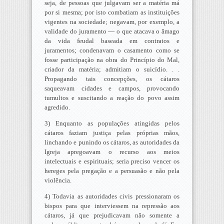
seja, de pessoas que julgavam ser a matéria má
por si mesma; por isto combatiam as instituições
vigentes na sociedade; negavam, por exemplo, a
validade do juramento — o que atacava o âmago
da vida feudal baseada em contratos e
juramentos; condenavam o casamento como se
fosse participação na obra do Princípio do Mal,
criador da matéria; admitiam o suicídio. . .
Propagando tais concepções, os cátaros
saqueavam cidades e campos, provocando
tumultos e suscitando a reação do povo assim
agredido.
3) Enquanto as populações atingidas pelos
cátaros faziam justiça pelas próprias mãos,
linchando e punindo os cátaros, as autoridades da
Igreja apregoavam o recurso aos meios
intelectuais e espirituais; seria preciso vencer os
hereges pela pregação e a persuasão e não pela
violência.
4) Todavia as autoridades civis pressionaram os
bispos para que interviessem na repressão aos
cátaros, já que prejudicavam não somente a