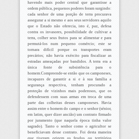
havendo mais poder central que garantisse a
ordem pública, pequenos poderes foram surgindo:
cada senhor de uma porção de terra procurava
assegurar a si mesmo e aos seus servidores aquilo
que o Estado não oferecia, isto é, paz, defesa
contra os invasores, possibilidade de cultivar a
terra, colher seus frutos para se alimentar e para
permutá-los num pequeno comércio; este se
tornara difícil porque os transportes eram
precários; não havia exército para fiscalizar as
estradas ameaçadas por bandidos. A terra era a
única fonte de subsistência para o
homem.Compreende-se então que os camponeses,
incapazes de garantir a si e à sua família a
segurança respectiva, tenham procurado a
proteção de vizinhos mais poderosos, que os
defendessem com suas armas em troca de uma
parte das colheitas desses camponeses. Havia
assim entre o homem do campo e o senhor (sénior,
em latim, quer dizer ancião) um contrato firmado
por juramento (que naquela época tinha valor
sagrado). Tanto o senhor como o agricultor se
beneficiavam desse contrato. Foi desta maneira
que tiveram origem os feudos ou territórios