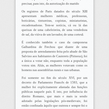
precisar, para isto, da autorização do marido
Os registros de Paris datados do século XIII
apresentam mulheres médicas, professoras,
boticárias, tintureiras, copistas, miniaturistas,
encadernadoras. Tem-se notícia, cá ou lá das
queixas de uma cabeleireira, de uma vendedora
de sal, da viúva de um lavrador, de uma cortesã.
É conhecido também o caso da camponesa
Galhardina de Frechou que diante de uma
proposta de arrendamento feita pelo abade de São
Salvino aos habitantes de Cauterets (Pirineus), foi
a única a votar não, enquanto toda a população
votou sim. Aliás, as mulheres votavam como os
homens nas assembléias rurais e nas urbanas.
Foi somente no fim do século XVI, por um
decreto do Parlamento Francês de 1593, que a
mulher foi explicitamente afastada das funções
públicas naquele país. E isto, por influência do
direito Romano, que mais e mais ia sendo
adotado pelas legislações pós-medievais; foi
então confinada àquilo que outrora e sempre foi o