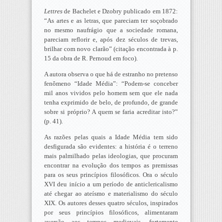
Lettres
de Bachelet e Dzobry publicado em 1872:
“As artes e as letras, que pareciam ter soçobrado
no mesmo naufrágio que a sociedade romana,
pareciam reflorir e, após dez séculos de trevas,
brilhar com novo clarão” (citação encontrada à p.
15 da obra de R. Pernoud em foco).
A autora observa o que há de estranho no pretenso
fenômeno “Idade Média”: “Podem-se conceber
mil anos vividos pelo homem sem que ele nada
tenha exprimido de belo, de profundo, de grande
sobre si próprio? A quem se faria acreditar isto?”
(p. 41).
As razões pelas quais a Idade Média tem sido
desfigurada são evidentes: a história é o terreno
mais palmilhado pelas ideologias, que procuram
encontrar na evolução dos tempos as premissas
para os seus princípios filosóficos. Ora o século
XVI deu início a um período de anticlericalismo
até chegar ao ateísmo e materialismo do século
XIX. Os autores desses quatro séculos, inspirados
por seus princípios filosóficos, alimentaram
aversão aos tempos medievais, fortemente