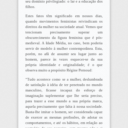
seu domínio privilegiado: o lar e a educação dos
filhos.
Estes fatos têm significado em nossos dias,
quando movimentos feministas reivindicam os
direitos da mulher na sociedade atual. Vemos que
tencionam precisamente superar um
obscurecimento da figura feminina que é pós-
medieval. A Idade Média, no caso, bem poderia
servir de modelo à mulher contemporânea. Esta,
porém, no afã de assumir seu lugar junto ao
homem, parece às vezes esquecer-se da sua
própria identidade e originalidade; é o que
observa muito a propósito Régine Pernoud:
“Tudo acontece como se a mulher, deslumbrada
de satisfação à idéia de ter penetrado no mundo
masculino, ficasse incapaz do esforço de
imaginação suplementar que lhe seria preciso,
para trazer a esse mundo a sua própria marca,
aquela precisamente que falta à nossa sociedade.
Basta-lhe imitar o homem, ser considerada capaz
de exercer as mesmas profissões, de adotar os
comportamentos, e até os hábitos, em relação ao