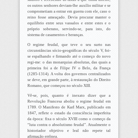
os outros senhores deviam-lhe auxílio militar e se
comprometiam a entrar em guerra com ele, caso o
reino fosse ameaçado. Devia procurar manter o
equilíbrio entre seus vassalos e entre estes e o
próprio soberano, servindo-se, para isto, do
sistema de casamentos e heranças.
O regime feudal, que teve o seu surto nas
circunstâncias sócio-geográficas do século V, foi-
se espalhando e firmando até o começo do novo
regi-me: o das monarquias absolutas, das quais a
primeira foi a de Filipe IV o Belo, da França
(1285-1314). A volta dos governos centralizados
se deve, em grande parte, à restauração do Direito
Romano, que começou no século XIII.
Vê-se, pois, quanto é inexato dizer que a
Revolução Francesa aboliu o regime feudal em
1789. O Manifesto de KarI Marx, publicado em
1847, reflete o estado da consciência imperfeita
da época: fixa o século XVIII como o começo da
“luta contra o absolutismo feudal”. Atualmente o
historiador objetivo e leal não repete tal
afirmação errônea.