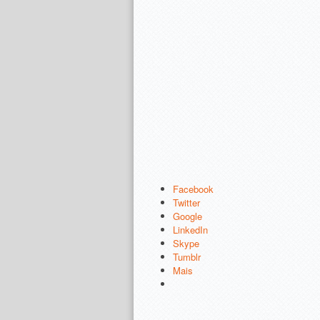
Facebook
Twitter
Google
LinkedIn
Skype
Tumblr
Mais