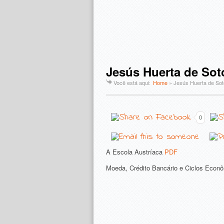
Jesús Huerta de Sot
Você está aqui:
Home
»
Jesús Huerta de Sot
0
A Escola Austríaca
PDF
Moeda, Crédito Bancário e Ciclos Econ