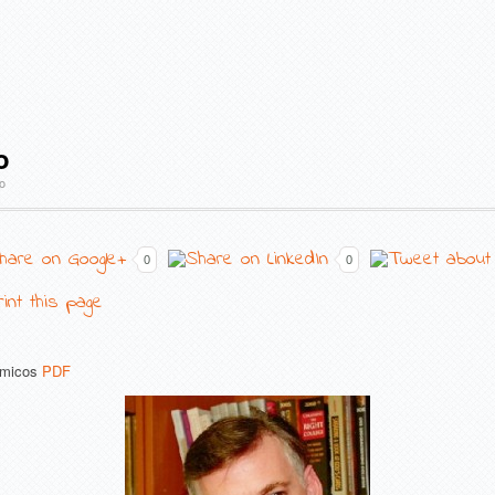
o
o
0
0
ômicos
PDF