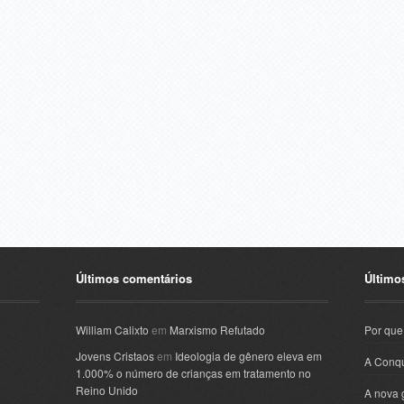
Últimos comentários
Último
William Calixto
em
Marxismo Refutado
Por que
Jovens Cristaos
em
Ideologia de gênero eleva em
A Conqu
1.000% o número de crianças em tratamento no
Reino Unido
A nova 