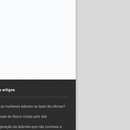
s artigos
 as mulheres adoram se fazer de vítimas?
ista do Reino Unido pelo Islã
geração da Islândia que não conhece a