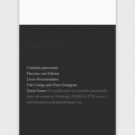
INSTITUCIONAL
Conteúdo patrocinado
Parcerias com Editoras
Livros Recomendados
Fale Comigo pelo Direct Instagram
Quem Somos
Para publicações ou conteúdo patrocinado,
entre em contato no Whatsapp: (81)98113-0738 ou no e-
mail
jmauriciocavalcanti@hotmail.com
.