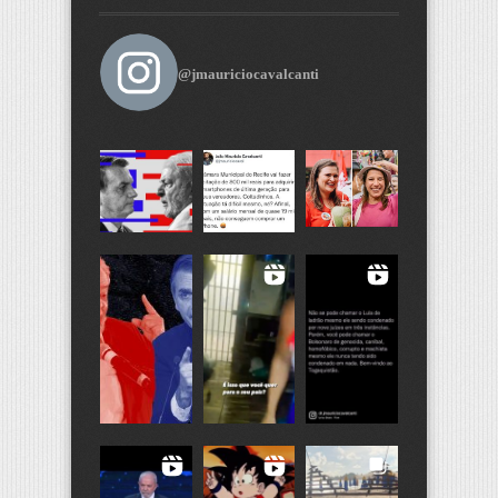
@jmauriciocavalcanti