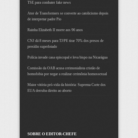
TSE para combater fake news
Ator de Transformers se converte ao catolicismo depois
de interpretar padre Pio
Rainha Elizabeth II morre aos 96 anos
CNJ dá 8 meses para TJ/PE tirar 70% dos presos de
presídio superlotado
Polícia invade casa episcopal e leva bispo na Nicarágua
Comissão da OAB acusa cerimonialista cristão de
homofobia por negar a realizar cerimônia homossexual
Maior vitória pró-vida da história: Suprema Corte dos
EUA derruba direito ao aborto
SOBRE O EDITOR-CHEFE