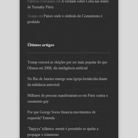
Fabrício Fernandes
em
A verdade sobre Cuba nas lentes
de Yusnaby Pérez
Araujo
em
Países onde o símbolo do Comunismo é
proibido
Últimos artigos
Trump vencerá as eleições por ser mais popular do que
Obama em 2008, diz inteligência artificial
No Rio de Janeiro emerge uma Igreja fortalecida diante
da militância anticristã
Milhares de pessoas manifestaram-se em Paris contra o
casamento gay
Por que George Soros financia movimentos de
esquerda? Entenda
‘Taqiyya’ islâmica: mentir é permitido se ajudar a
propagar o islamismo