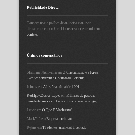
Publicidade Direta
Conheça nossa política de anúncios e anuncie
diretamente com o Portal Conservador entrando em
contato
.
Últimos comentários
Shermine Nishiyama
em
O Cristianismo e a Igreja
Católica salvaram a Civilização Ocidental
Johnny
em
A história oficial de 1964
Rodrigo Cáceres Lopes
em
Milhares de pessoas
manifestaram-se em Paris contra o casamento gay
Leticia
em
O Que É Machismo?
Mack740
em
Riqueza e religião
Rejane
em
Tiradentes: um heroi inventado