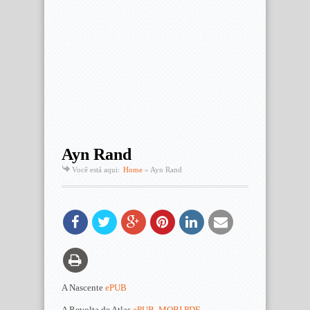
Ayn Rand
Você está aqui:
Home
»
Ayn Rand
A Nascente
ePUB
A Revolta de Atlas
ePUB
.MOBI
PDF