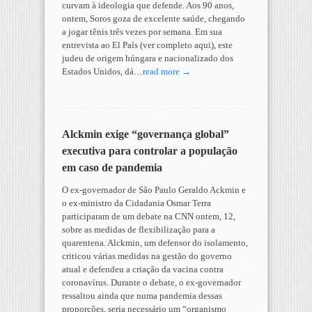
curvam à ideologia que defende. Aos 90 anos,
ontem, Soros goza de excelente saúde, chegando
a jogar tênis três vezes por semana. Em sua
entrevista ao El País (ver completo aqui), este
judeu de origem húngara e nacionalizado dos
Estados Unidos, dá…
read more →
Alckmin exige “governança global”
executiva para controlar a população
em caso de pandemia
O ex-governador de São Paulo Geraldo Ackmin e
o ex-ministro da Cidadania Osmar Terra
participaram de um debate na CNN ontem, 12,
sobre as medidas de flexibilização para a
quarentena. Alckmin, um defensor do isolamento,
criticou várias medidas na gestão do governo
atual e defendeu a criação da vacina contra
coronavírus. Durante o debate, o ex-governador
ressaltou ainda que numa pandemia dessas
proporções, seria necessário um “organismo