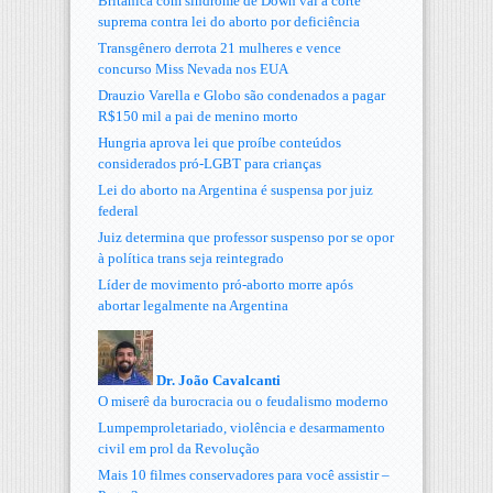
Britânica com síndrome de Down vai à corte
suprema contra lei do aborto por deficiência
Transgênero derrota 21 mulheres e vence
concurso Miss Nevada nos EUA
Drauzio Varella e Globo são condenados a pagar
R$150 mil a pai de menino morto
Hungria aprova lei que proíbe conteúdos
considerados pró-LGBT para crianças
Lei do aborto na Argentina é suspensa por juiz
federal
Juiz determina que professor suspenso por se opor
à política trans seja reintegrado
Líder de movimento pró-aborto morre após
abortar legalmente na Argentina
Dr. João Cavalcanti
O miserê da burocracia ou o feudalismo moderno
Lumpemproletariado, violência e desarmamento
civil em prol da Revolução
Mais 10 filmes conservadores para você assistir –