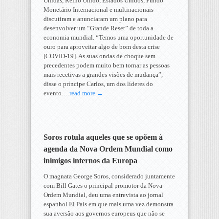
Unidas, Reino Unido, Estados Unidos, Fundo
Monetário Internacional e multinacionais
discutiram e anunciaram um plano para
desenvolver um “Grande Reset” de toda a
economia mundial. “Temos uma oportunidade de
ouro para aproveitar algo de bom desta crise
[COVID-19]. As suas ondas de choque sem
precedentes podem muito bem tornar as pessoas
mais recetivas a grandes visões de mudança”,
disse o príncipe Carlos, um dos líderes do
evento….
read more →
Soros rotula aqueles que se opõem à
agenda da Nova Ordem Mundial como
inimigos internos da Europa
O magnata George Soros, considerado juntamente
com Bill Gates o principal promotor da Nova
Ordem Mundial, deu uma entrevista ao jornal
espanhol El País em que mais uma vez demonstra
sua aversão aos governos europeus que não se