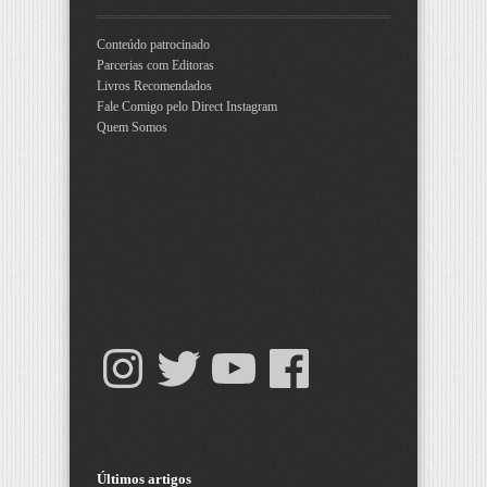
Conteúdo patrocinado
Parcerias com Editoras
Livros Recomendados
Fale Comigo pelo Direct Instagram
Quem Somos
Últimos artigos