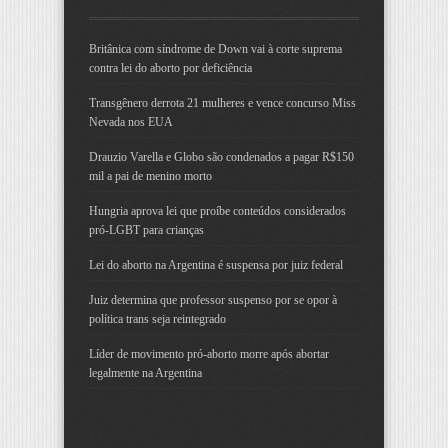
Britânica com síndrome de Down vai à corte suprema
contra lei do aborto por deficiência
Transgênero derrota 21 mulheres e vence concurso Miss
Nevada nos EUA
Drauzio Varella e Globo são condenados a pagar R$150
mil a pai de menino morto
Hungria aprova lei que proíbe conteúdos considerados
pró-LGBT para crianças
Lei do aborto na Argentina é suspensa por juiz federal
Juiz determina que professor suspenso por se opor à
política trans seja reintegrado
Líder de movimento pró-aborto morre após abortar
legalmente na Argentina