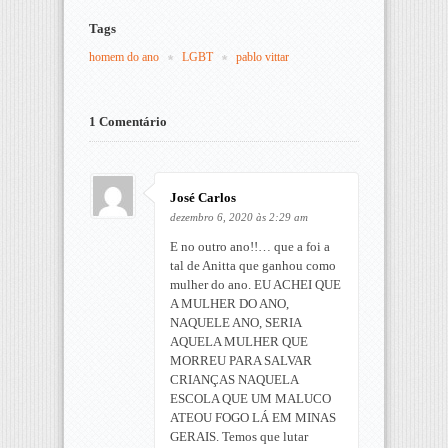
Tags
homem do ano
LGBT
pablo vittar
1 Comentário
José Carlos
dezembro 6, 2020 às 2:29 am
E no outro ano!!… que a foi a
tal de Anitta que ganhou como
mulher do ano. EU ACHEI QUE
A MULHER DO ANO,
NAQUELE ANO, SERIA
AQUELA MULHER QUE
MORREU PARA SALVAR
CRIANÇAS NAQUELA
ESCOLA QUE UM MALUCO
ATEOU FOGO LÁ EM MINAS
GERAIS. Temos que lutar