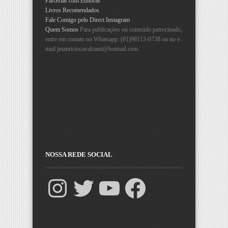
Parcerias com Editoras
Livros Recomendados
Fale Comigo pelo Direct Instagram
Quem Somos
Para publicações ou conteúdo patrocinado,
entre em contato no Whatsapp: (81)98113-0738 ou no e-
mail
jmauriciocavalcanti@hotmail.com
.
NOSSA REDE SOCIAL