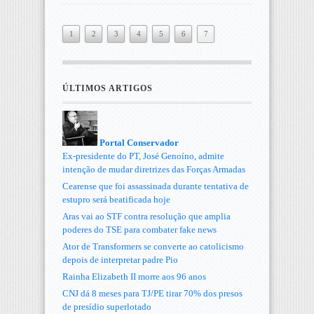
1
2
3
4
5
6
7
ÚLTIMOS ARTIGOS
Portal Conservador
Ex-presidente do PT, José Genoíno, admite
intenção de mudar diretrizes das Forças Armadas
Cearense que foi assassinada durante tentativa de
estupro será beatificada hoje
Aras vai ao STF contra resolução que amplia
poderes do TSE para combater fake news
Ator de Transformers se converte ao catolicismo
depois de interpretar padre Pio
Rainha Elizabeth II morre aos 96 anos
CNJ dá 8 meses para TJ/PE tirar 70% dos presos
de presídio superlotado