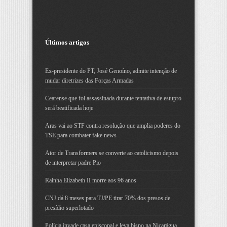
Últimos artigos
Ex-presidente do PT, José Genoíno, admite intenção de
mudar diretrizes das Forças Armadas
Cearense que foi assassinada durante tentativa de estupro
será beatificada hoje
Aras vai ao STF contra resolução que amplia poderes do
TSE para combater fake news
Ator de Transformers se converte ao catolicismo depois
de interpretar padre Pio
Rainha Elizabeth II morre aos 96 anos
CNJ dá 8 meses para TJ/PE tirar 70% dos presos de
presídio superlotado
Polícia invade casa episcopal e leva bispo na Nicarágua