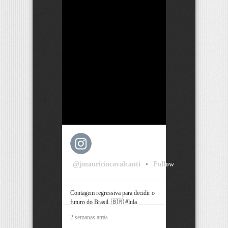
@jmauriciocavalcanti
•
Follow
Contagem regressiva para decidir o
futuro do Brasil. 🇧🇷 #lula
#bolsonaro #pernambuco #recife
2 semanas atrás