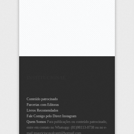
INSTITUCIONAL
Conteúdo patrocinado
Parcerias com Editoras
Livros Recomendados
Fale Comigo pelo Direct Instagram
Quem Somos
Para publicações ou conteúdo patrocinado,
entre em contato no Whatsapp: (81)98113-0738 ou no e-
mail
jmauriciocavalcanti@hotmail.com
.