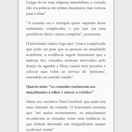
Longe de ser uma empresa materialista, a cruzada
não era prática em termos mundanos, mas valiosa
para a alma”.
“A cruzada era o exemplo quase supremo desse
sofrimento complicado, e por isso era uma
penitência ideal e muito completa”, acrescenta.
O historiador indica logo que “com o complicado
que pode ser para que as pessoas na atualidade
acreditem, a evidência sugere fortemente que a
maioria dos cruzados estavam motivados pelo
desejo de agradar a Deus, expiar seus pecados e
colocar suas vidas ao serviço do ‘próximo’,
entendido no sentido cristão”.
Quarto mito: “os cruzados ensinaram aos
muçulmanos a odiar e atacar a cristãos”
Outra vez, esclarece Paul Crawford, que nada está
mais afastado da verdade. O historiador assinala
que “até muito recentemente, os muçulmanos
recordavam as cruzadas como uma instância na
que tinham derrotado um insignificante ataque
ocidental cristão”.