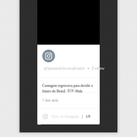
@jmauriciocavalcanti
•
Follow
Contagem regressiva para decidir o
futuro do Brasil. 🇧🇷 #lula
#bolsonaro #pernambuco #recife
7 dias atrás
View on Instagram
|
1/9