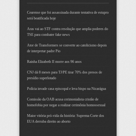
Cearense que foi assassinada durante tentativa de estupro
será beatificada hoje
Aras vai ao STF contra resolução que amplia poderes do
TSE para combater fake news
Ator de Transformers se converte ao catolicismo depois
de interpretar padre Pio
Rainha Elizabeth II morre aos 96 anos
CNJ dá 8 meses para TJ/PE tirar 70% dos presos de
presídio superlotado
Polícia invade casa episcopal e leva bispo na Nicarágua
Comissão da OAB acusa cerimonialista cristão de
homofobia por negar a realizar cerimônia homossexual
Maior vitória pró-vida da história: Suprema Corte dos
EUA derruba direito ao aborto