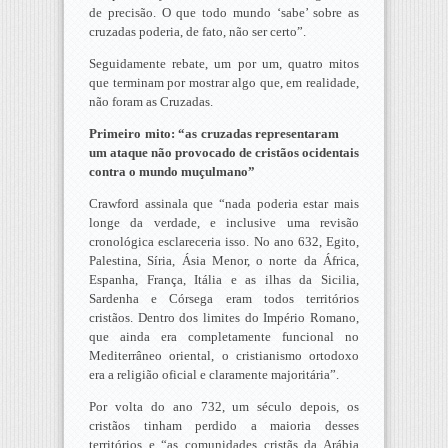
de precisão. O que todo mundo ‘sabe’ sobre as
cruzadas poderia, de fato, não ser certo”.
Seguidamente rebate, um por um, quatro mitos
que terminam por mostrar algo que, em realidade,
não foram as Cruzadas.
Primeiro mito: “as cruzadas representaram
um ataque não provocado de cristãos ocidentais
contra o mundo muçulmano”
Crawford assinala que “nada poderia estar mais
longe da verdade, e inclusive uma revisão
cronológica esclareceria isso. No ano 632, Egito,
Palestina, Síria, Ásia Menor, o norte da África,
Espanha, França, Itália e as ilhas da Sicilia,
Sardenha e Córsega eram todos territórios
cristãos. Dentro dos limites do Império Romano,
que ainda era completamente funcional no
Mediterrâneo oriental, o cristianismo ortodoxo
era a religião oficial e claramente majoritária”.
Por volta do ano 732, um século depois, os
cristãos tinham perdido a maioria desses
territórios e “as comunidades cristãs da Arábia