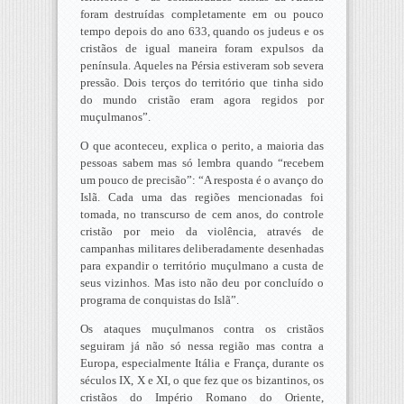
foram destruídas completamente em ou pouco
tempo depois do ano 633, quando os judeus e os
cristãos de igual maneira foram expulsos da
península. Aqueles na Pérsia estiveram sob severa
pressão. Dois terços do território que tinha sido
do mundo cristão eram agora regidos por
muçulmanos”.
O que aconteceu, explica o perito, a maioria das
pessoas sabem mas só lembra quando “recebem
um pouco de precisão”: “A resposta é o avanço do
Islã. Cada uma das regiões mencionadas foi
tomada, no transcurso de cem anos, do controle
cristão por meio da violência, através de
campanhas militares deliberadamente desenhadas
para expandir o território muçulmano a custa de
seus vizinhos. Mas isto não deu por concluído o
programa de conquistas do Islã”.
Os ataques muçulmanos contra os cristãos
seguiram já não só nessa região mas contra a
Europa, especialmente Itália e França, durante os
séculos IX, X e XI, o que fez que os bizantinos, os
cristãos do Império Romano do Oriente,