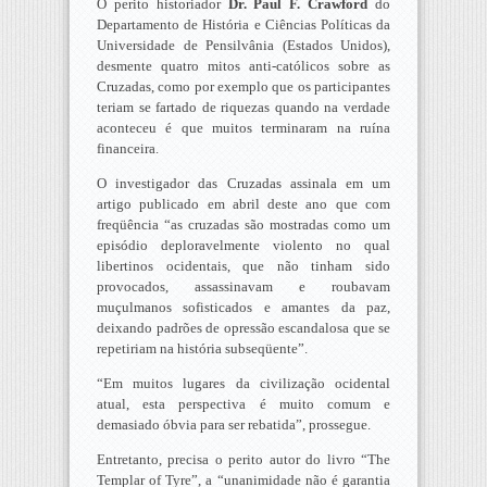
O perito historiador
Dr. Paul F. Crawford
do
Departamento de História e Ciências Políticas da
Universidade de Pensilvânia (Estados Unidos),
desmente quatro mitos anti-católicos sobre as
Cruzadas, como por exemplo que os participantes
teriam se fartado de riquezas quando na verdade
aconteceu é que muitos terminaram na ruína
financeira.
O investigador das Cruzadas assinala em um
artigo publicado em abril deste ano que com
freqüência “as cruzadas são mostradas como um
episódio deploravelmente violento no qual
libertinos ocidentais, que não tinham sido
provocados, assassinavam e roubavam
muçulmanos sofisticados e amantes da paz,
deixando padrões de opressão escandalosa que se
repetiriam na história subseqüente”.
“Em muitos lugares da civilização ocidental
atual, esta perspectiva é muito comum e
demasiado óbvia para ser rebatida”, prossegue.
Entretanto, precisa o perito autor do livro “The
Templar of Tyre”, a “unanimidade não é garantia