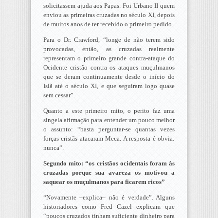
solicitassem ajuda aos Papas. Foi Urbano II quem
enviou as primeiras cruzadas no século XI, depois
de muitos anos de ter recebido o primeiro pedido.
Para o Dr. Crawford, “longe de não terem sido
provocadas, então, as cruzadas realmente
representam o primeiro grande contra-ataque do
Ocidente cristão contra os ataques muçulmanos
que se deram continuamente desde o início do
Islã até o século XI, e que seguiram logo quase
sem cessar”.
Quanto a este primeiro mito, o perito faz uma
singela afirmação para entender um pouco melhor
o assunto: “basta perguntar-se quantas vezes
forças cristãs atacaram Meca. A resposta é obvia:
nunca”.
Segundo mito: “os cristãos ocidentais foram às
cruzadas porque sua avareza os motivou a
saquear os muçulmanos para ficarem ricos”
“Novamente –explica– não é verdade”. Alguns
historiadores como Fred Cazel explicam que
“poucos cruzados tinham suficiente dinheiro para