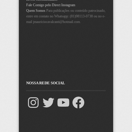
Fale Comigo pelo Direct Instagram
Quem Somos
Para publicações ou conteúdo patrocinado,
entre em contato no Whatsapp: (81)98113-0738 ou no e-
mail
jmauriciocavalcanti@hotmail.com
.
NOSSA REDE SOCIAL