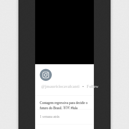
@jmauriciocavalcanti
•
Follow
Contagem regressiva para decidir o
futuro do Brasil. 🇧🇷 #lula
#bolsonaro #pernambuco #recife
1 semana atrás