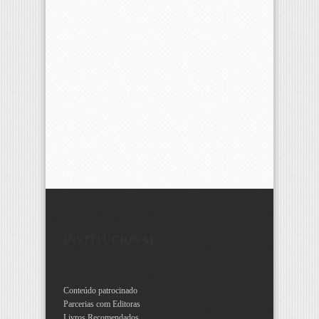
INSTITUCIONAL
Conteúdo patrocinado
Parcerias com Editoras
Livros Recomendados