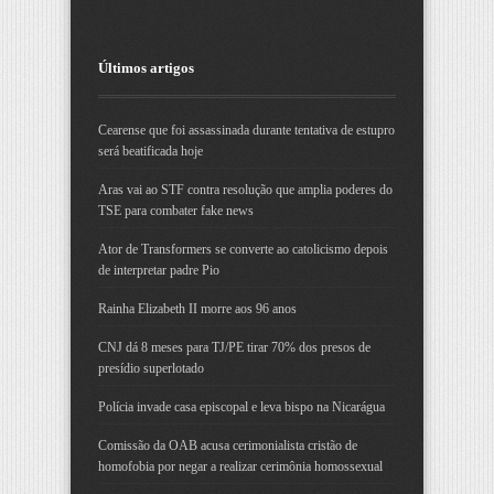
Últimos artigos
Cearense que foi assassinada durante tentativa de estupro
será beatificada hoje
Aras vai ao STF contra resolução que amplia poderes do
TSE para combater fake news
Ator de Transformers se converte ao catolicismo depois
de interpretar padre Pio
Rainha Elizabeth II morre aos 96 anos
CNJ dá 8 meses para TJ/PE tirar 70% dos presos de
presídio superlotado
Polícia invade casa episcopal e leva bispo na Nicarágua
Comissão da OAB acusa cerimonialista cristão de
homofobia por negar a realizar cerimônia homossexual