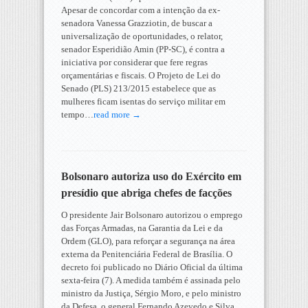
Apesar de concordar com a intenção da ex-
senadora Vanessa Grazziotin, de buscar a
universalização de oportunidades, o relator,
senador Esperidião Amin (PP-SC), é contra a
iniciativa por considerar que fere regras
orçamentárias e fiscais. O Projeto de Lei do
Senado (PLS) 213/2015 estabelece que as
mulheres ficam isentas do serviço militar em
tempo…
read more →
Bolsonaro autoriza uso do Exército em
presídio que abriga chefes de facções
O presidente Jair Bolsonaro autorizou o emprego
das Forças Armadas, na Garantia da Lei e da
Ordem (GLO), para reforçar a segurança na área
externa da Penitenciária Federal de Brasília. O
decreto foi publicado no Diário Oficial da última
sexta-feira (7). A medida também é assinada pelo
ministro da Justiça, Sérgio Moro, e pelo ministro
da Defesa, o general Fernando Azevedo e Silva.