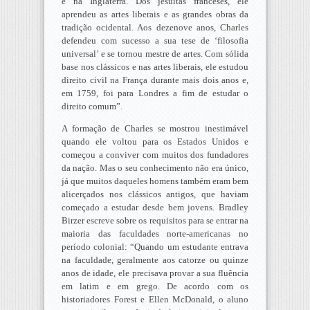
e na Inglaterra. Dos jesuítas franceses, ele
aprendeu as artes liberais e as grandes obras da
tradição ocidental. Aos dezenove anos, Charles
defendeu com sucesso a sua tese de ‘filosofia
universal’ e se tornou mestre de artes. Com sólida
base nos clássicos e nas artes liberais, ele estudou
direito civil na França durante mais dois anos e,
em 1759, foi para Londres a fim de estudar o
direito comum”.
A formação de Charles se mostrou inestimável
quando ele voltou para os Estados Unidos e
começou a conviver com muitos dos fundadores
da nação. Mas o seu conhecimento não era único,
já que muitos daqueles homens também eram bem
alicerçados nos clássicos antigos, que haviam
começado a estudar desde bem jovens. Bradley
Birzer escreve sobre os requisitos para se entrar na
maioria das faculdades norte-americanas no
período colonial: “Quando um estudante entrava
na faculdade, geralmente aos catorze ou quinze
anos de idade, ele precisava provar a sua fluência
em latim e em grego. De acordo com os
historiadores Forest e Ellen McDonald, o aluno