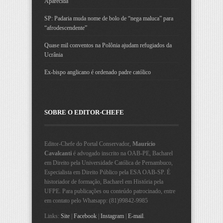
Aparecida
SP: Padaria muda nome de bolo de “nega maluca” para
“afrodescendente”
Quase mil conventos na Polônia ajudam refugiados da
Ucrânia
Ex-bispo anglicano é ordenado padre católico
SOBRE O EDITOR-CHEFE
Editor-Chefe do Portal Conservador,
Maurício
Cavalcanti
é advogado inscrito na OAB-PE, Bacharel
em Direito pela Universidade Católica de Pernambuco,
Especialista em Direito Público pela ESA OAB-SP. É
historiador de formação, Bacharel em História pela
UFPE. Para publicações ou conteúdo patrocinado, entre
em contato pelo Whatsapp: (81)99842-9985
Links:
Site
|
Facebook
|
Instagram
|
E-mail
.