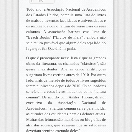
Todo ano, a Associação Nacional de Acadêmicos
dos Estados Unidos, compila uma lista de livros
de mais de trezentas faculdades e universidades e
os recomenda como leitura de verão para os seus
calouros. A associação batizou essa lista de
“Beach Books” [“Livros de Praia”], embora não
seja muito provável que algum deles seja lido no
lugar que for. Que dirá na praia.
O que é preocupante nessa lista é que as grandes
obras da literatura, os chamados “clássicos”, são
quase inexistentes. Apenas cinco instituições
sugeriram livros escritos antes de 1910. Por outro
lado, mais da metade de todos os livros sugeridos
foram publicados depois de 2010. Os educadores
se referem a esses livros modernos como “leitura
comum”. De acordo com Ashley Thorne, diretor
executivo da Associação Nacional de
Acadêmicos, “a leitura comum serve para moldar
as atitudes dos estudantes para os debates atuais.
Muitas das leituras são memórias ou biografias de
ativistas sociais, que sugerem que os estudantes
deveriam seguir o exemplo deles”.