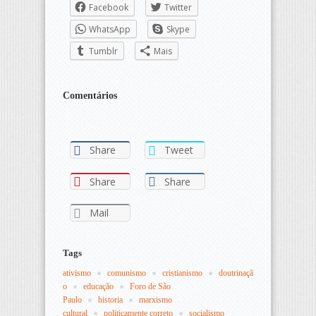
Facebook
Twitter
WhatsApp
Skype
Tumblr
Mais
Comentários
Share
Tweet
Share
Share
Mail
Tags
ativismo
comunismo
cristianismo
doutrinaçã
o
educação
Foro de São 
Paulo
historia
marxismo 
cultural
politicamente correto
socialismo