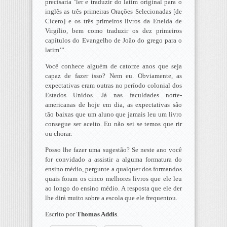
precisaria ‘ler e traduzir do latim original para o
inglês as três primeiras Orações Selecionadas [de
Cícero] e os três primeiros livros da Eneida de
Virgílio, bem como traduzir os dez primeiros
capítulos do Evangelho de João do grego para o
latim’”.
Você conhece alguém de catorze anos que seja
capaz de fazer isso? Nem eu. Obviamente, as
expectativas eram outras no período colonial dos
Estados Unidos. Já nas faculdades norte-
americanas de hoje em dia, as expectativas são
tão baixas que um aluno que jamais leu um livro
consegue ser aceito. Eu não sei se temos que rir
ou chorar.
Posso lhe fazer uma sugestão? Se neste ano você
for convidado a assistir a alguma formatura do
ensino médio, pergunte a qualquer dos formandos
quais foram os cinco melhores livros que ele leu
ao longo do ensino médio. A resposta que ele der
lhe dirá muito sobre a escola que ele frequentou.
Escrito por
Thomas Addis
.