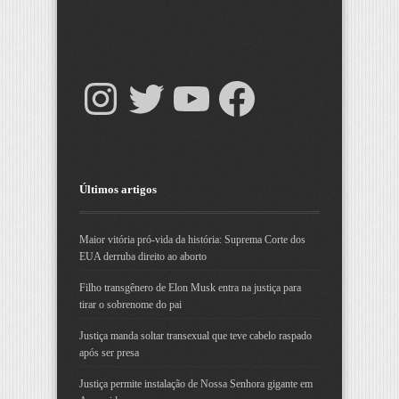
Últimos artigos
Maior vitória pró-vida da história: Suprema Corte dos
EUA derruba direito ao aborto
Filho transgênero de Elon Musk entra na justiça para
tirar o sobrenome do pai
Justiça manda soltar transexual que teve cabelo raspado
após ser presa
Justiça permite instalação de Nossa Senhora gigante em