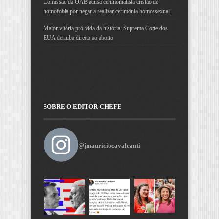
Comissão da OAB acusa cerimonialista cristão de
homofobia por negar a realizar cerimônia homossexual
Maior vitória pró-vida da história: Suprema Corte dos
EUA derruba direito ao aborto
SOBRE O EDITOR-CHEFE
@jmauriciocavalcanti