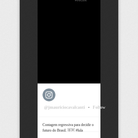
@jmauriciocavalcanti
•
Follow
Contagem regressiva para decidir o
futuro do Brasil. 🇧🇷 #lula
#bolsonaro #pernambuco #recife