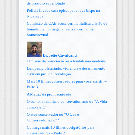
de presídio superlotado
Polícia invade casa episcopal e leva bispo na
Nicarágua
Comissão da OAB acusa cerimonialista cristão de
homofobia por negar a realizar cerimônia
homossexual
Dr. João Cavalcanti
O miserê da burocracia ou o feudalismo moderno
Lumpemproletariado, violência e desarmamento
civil em prol da Revolução
Mais 10 filmes conservadores para você assistir –
Parte 3
A Matrix da promiscuidade
O corno, a família, o conservadorismo ou “A Vida
como ela É”
O ateu conservador ou “O Que é
Conservadorismo”?
Conheça mais 10 filmes obrigatórios para
conservadores – Parte 2