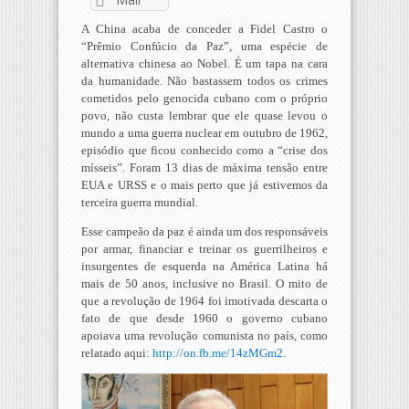
A China acaba de conceder a Fidel Castro o
“Prêmio Confúcio da Paz”, uma espécie de
alternativa chinesa ao Nobel. É um tapa na cara
da humanidade. Não bastassem todos os crimes
cometidos pelo genocida cubano com o próprio
povo, não custa lembrar que ele quase levou o
mundo a uma guerra nuclear em outubro de 1962,
episódio que ficou conhecido como a “crise dos
mísseis”. Foram 13 dias de máxima tensão entre
EUA e URSS e o mais perto que já estivemos da
terceira guerra mundial.
Esse campeão da paz é ainda um dos responsáveis
por armar, financiar e treinar os guerrilheiros e
insurgentes de esquerda na América Latina há
mais de 50 anos, inclusive no Brasil. O mito de
que a revolução de 1964 foi imotivada descarta o
fato de que desde 1960 o governo cubano
apoiava uma revolução comunista no país, como
relatado aqui:
http://on.fb.me/14zMGm2
.