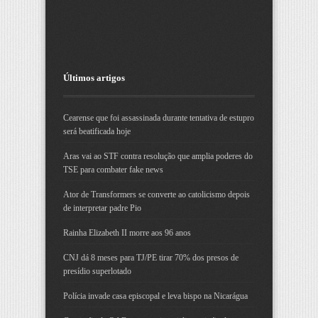
Últimos artigos
Cearense que foi assassinada durante tentativa de estupro
será beatificada hoje
Aras vai ao STF contra resolução que amplia poderes do
TSE para combater fake news
Ator de Transformers se converte ao catolicismo depois
de interpretar padre Pio
Rainha Elizabeth II morre aos 96 anos
CNJ dá 8 meses para TJ/PE tirar 70% dos presos de
presídio superlotado
Polícia invade casa episcopal e leva bispo na Nicarágua