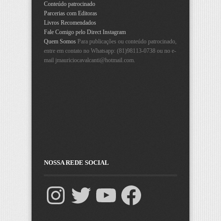
Conteúdo patrocinado
Parcerias com Editoras
Livros Recomendados
Fale Comigo pelo Direct Instagram
Quem Somos
Para publicações ou conteúdo patrocinado,
entre em contato no Whatsapp: (81)98113-0738 ou no e-
mail
jmauriciocavalcanti@hotmail.com
.
NOSSA REDE SOCIAL