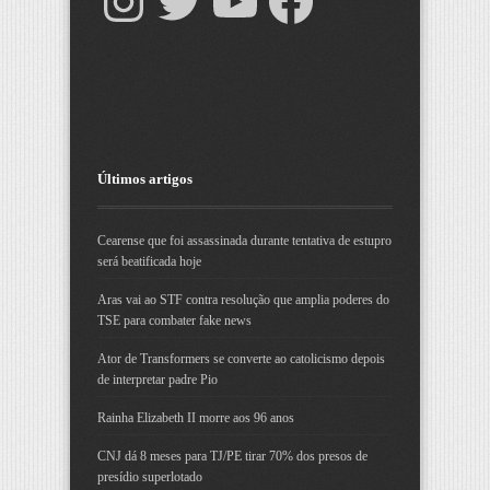
Últimos artigos
Cearense que foi assassinada durante tentativa de estupro
será beatificada hoje
Aras vai ao STF contra resolução que amplia poderes do
TSE para combater fake news
Ator de Transformers se converte ao catolicismo depois
de interpretar padre Pio
Rainha Elizabeth II morre aos 96 anos
CNJ dá 8 meses para TJ/PE tirar 70% dos presos de
presídio superlotado