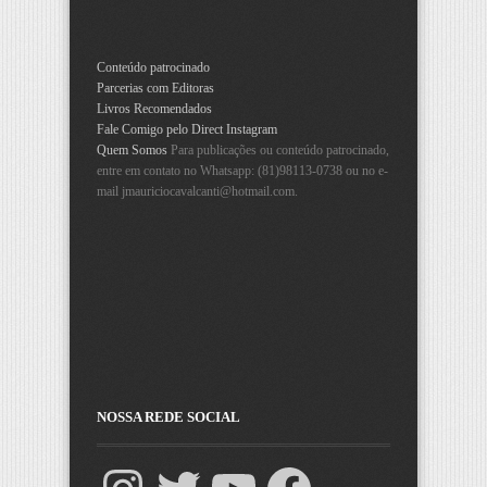
Conteúdo patrocinado
Parcerias com Editoras
Livros Recomendados
Fale Comigo pelo Direct Instagram
Quem Somos
Para publicações ou conteúdo patrocinado,
entre em contato no Whatsapp: (81)98113-0738 ou no e-
mail
jmauriciocavalcanti@hotmail.com
.
NOSSA REDE SOCIAL