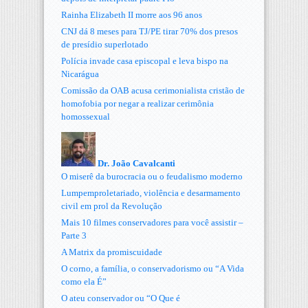
Rainha Elizabeth II morre aos 96 anos
CNJ dá 8 meses para TJ/PE tirar 70% dos presos
de presídio superlotado
Polícia invade casa episcopal e leva bispo na
Nicarágua
Comissão da OAB acusa cerimonialista cristão de
homofobia por negar a realizar cerimônia
homossexual
Dr. João Cavalcanti
O miserê da burocracia ou o feudalismo moderno
Lumpemproletariado, violência e desarmamento
civil em prol da Revolução
Mais 10 filmes conservadores para você assistir –
Parte 3
A Matrix da promiscuidade
O corno, a família, o conservadorismo ou “A Vida
como ela É”
O ateu conservador ou “O Que é