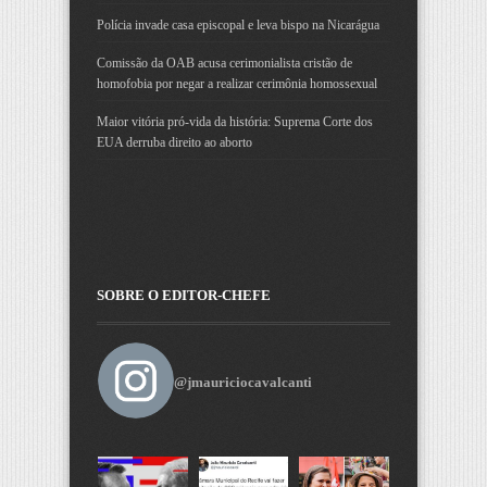
Polícia invade casa episcopal e leva bispo na Nicarágua
Comissão da OAB acusa cerimonialista cristão de
homofobia por negar a realizar cerimônia homossexual
Maior vitória pró-vida da história: Suprema Corte dos
EUA derruba direito ao aborto
SOBRE O EDITOR-CHEFE
@jmauriciocavalcanti