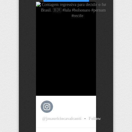
@jmauriciocavalcanti
•
Follow