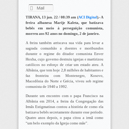
Mail
TIRANA, 13 jan. 22 / 08:39 am (
ACI Digital
).- A
freira albanesa Marije Kaleta, que batizava
bebês em meio à perseguição comunista,
morreu aos 92 anos no domingo, 2 de janeiro.
A freira também arriscava sua vida para levar a
sagrada comunhão a doentes e moribundos
durante o regime do ditador comunista Enver
Hoxha, cujo governo destruiu igrejas e martirizou
católicos no esforço de criar um estado ateu. A
Albânia, que tem hoje 2,8 milhões de habitantes e
faz fronteira com Montenegro, Kosovo,
Macedônia do Norte e Grécia, viveu sob regime
comunista de 1940 a 1992.
Durante um encontro com o papa Francisco na
Albânia em 2014, a freira da Congregação das
Irmãs Estigmatinas contou a história de como ela
batizava bebês secretamente durante esse período.
Quatro anos depois, o papa citou a irmã como
“um belo exemplo da Igreja como mãe”.