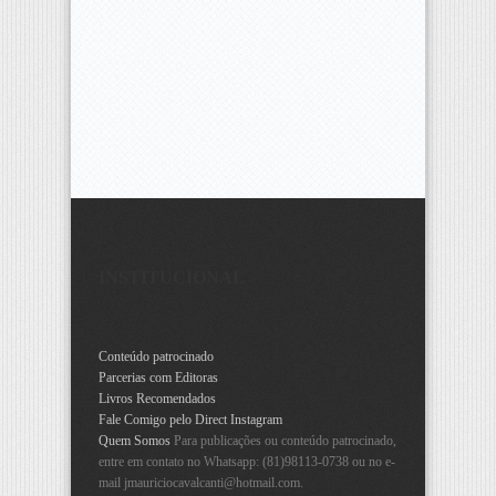
INSTITUCIONAL
Conteúdo patrocinado
Parcerias com Editoras
Livros Recomendados
Fale Comigo pelo Direct Instagram
Quem Somos
Para publicações ou conteúdo patrocinado,
entre em contato no Whatsapp: (81)98113-0738 ou no e-
mail
jmauriciocavalcanti@hotmail.com
.