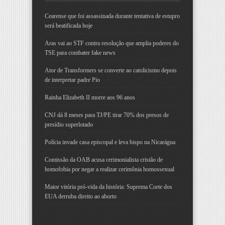
Cearense que foi assassinada durante tentativa de estupro
será beatificada hoje
Aras vai ao STF contra resolução que amplia poderes do
TSE para combater fake news
Ator de Transformers se converte ao catolicismo depois
de interpretar padre Pio
Rainha Elizabeth II morre aos 96 anos
CNJ dá 8 meses para TJ/PE tirar 70% dos presos de
presídio superlotado
Polícia invade casa episcopal e leva bispo na Nicarágua
Comissão da OAB acusa cerimonialista cristão de
homofobia por negar a realizar cerimônia homossexual
Maior vitória pró-vida da história: Suprema Corte dos
EUA derruba direito ao aborto