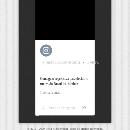
@jmauriciocavalcanti
•
Follow
Contagem regressiva para decidir o
futuro do Brasil. 🇧🇷 #lula
#bolsonaro #pernambuco #recife
1 semana atrás
View on Instagram
|
1/9
© 2013 - 2020 Portal Conservador. Todos os direitos reservados.