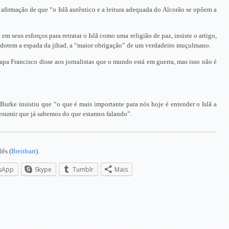
 afirmação de que “o Islã autêntico e a leitura adequada do Alcorão se opõem a
em seus esforços para retratar o Islã como uma religião de paz, insiste o artigo,
adotem a espada da jihad, a “maior obrigação” de um verdadeiro muçulmano.
pa Francisco disse aos jornalistas que o mundo está em guerra, mas isso não é
Burke insistiu que “o que é mais importante para nós hoje é entender o Islã a
resumir que já sabemos do que estamos falando”.
lês (
Breitbart
).
sApp
Skype
Tumblr
Mais