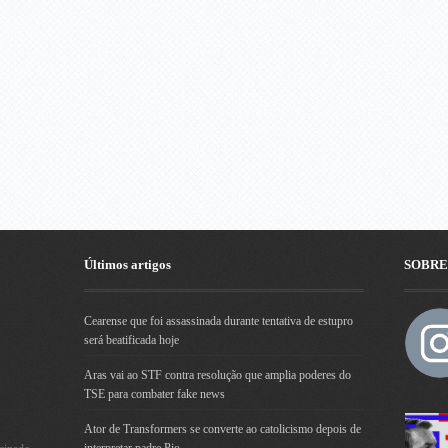
Últimos artigos
SOBRE
Cearense que foi assassinada durante tentativa de estupro
será beatificada hoje
Aras vai ao STF contra resolução que amplia poderes do
TSE para combater fake news
Ator de Transformers se converte ao catolicismo depois de