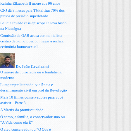
Rainha Elizabeth II morre aos 96 anos
CNJ dá 8 meses para TJ/PE tirar 70% dos
presos de presídio superlotado
Polícia invade casa episcopal e leva bispo
na Nicarágua
Comissão da OAB acusa cerimonialista
cristão de homofobia por negar a realizar
cerimônia homossexual
Dr. João Cavalcanti
O miserê da burocracia ou o feudalismo
moderno
Lumpemproletariado, violência e
desarmamento civil em prol da Revolução
Mais 10 filmes conservadores para você
assistir – Parte 3
A Matrix da promiscuidade
O corno, a família, o conservadorismo ou
“A Vida como ela É”
O ateu conservador ou “O Que é