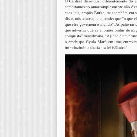
O Cardeal disse que, diferentemente do c
acreditamos no amor simplesmente não é cor
suas leis, propôs Burke, mas também em su
disse, nós temos que entender que “o que e
que eles governem o mundo”. As palavras d
que advertiu que as enormes ondas de mi
conquista” muçulmana. “A jihad é um princí
o arcebispo Gyula Marfi em uma entrevista 
introduzindo a sharia – a lei islâmica”.