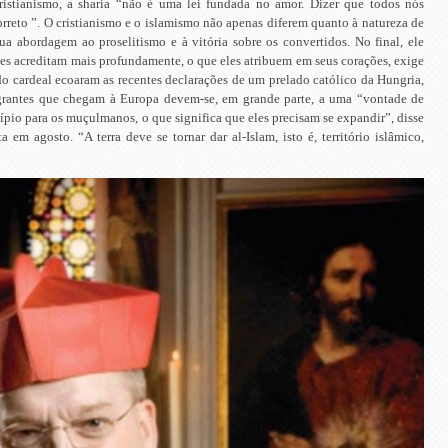
ristianismo, a sharia “não é uma lei fundada no amor. Dizer que todos nós
reto ”. O cristianismo e o islamismo não apenas diferem quanto à natureza de
a abordagem ao proselitismo e à vitória sobre os convertidos. No final, ele
les acreditam mais profundamente, o que eles atribuem em seus corações, exige
o cardeal ecoaram as recentes declarações de um prelado católico da Hungria,
grantes que chegam à Europa devem-se, em grande parte, a uma “vontade de
pio para os muçulmanos, o que significa que eles precisam se expandir”, disse
em agosto. “A terra deve se tornar dar al-Islam, isto é, território islâmico,