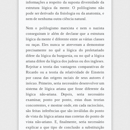
informações a respeito da suposta diversidade da
estrutura lógica da mente. O polilogismo não
pode ser derivado da fisiologia ou da anatomia, e
nem de nenhuma outra ciência natural.
Nem o polilogismo marxista e nem o nazista
conseguiram ir além de declarar que a estrutura
lógica da mente é diferente entre as várias classes
ou raças. Eles nunca se atreveram a demonstrar
precisamente no quê a lógica do proletariado
difere da lógica da burguesia, ou no quê a lógica
ariana difere da lógica dos judeus ou dos ingleses.
Rejeitar a teoria das vantagens comparativas de
Ricardo ou a teoria da relatividade de Einstein
por causa das origens raciais de seus autores é
inócuo. Primeiro, seria necessário desenvolver um
sistema de lógica ariana que fosse diferente da
lógica não-ariana. Depois, seria necessário
examinar, ponto por ponto, estas duas teorias
concorrentes, e mostrar onde, em cada raciocínio,
são feitas inferências que são inválidas do ponto
de vista da lógica ariana mas corretas do ponto de
vista não-ariano. E, finalmente, seria necessário
explicar a que tipo de conclusão a substituição