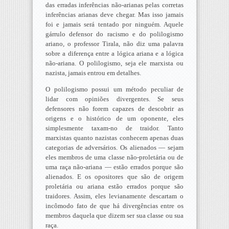
das erradas inferências não-arianas pelas corretas
inferências arianas deve chegar. Mas isso jamais
foi e jamais será tentado por ninguém. Aquele
gárrulo defensor do racismo e do polilogismo
ariano, o professor Tirala, não diz uma palavra
sobre a diferença entre a lógica ariana e a lógica
não-ariana. O polilogismo, seja ele marxista ou
nazista, jamais entrou em detalhes.
O polilogismo possui um método peculiar de
lidar com opiniões divergentes. Se seus
defensores não forem capazes de descobrir as
origens e o histórico de um oponente, eles
simplesmente taxam-no de traidor. Tanto
marxistas quanto nazistas conhecem apenas duas
categorias de adversários. Os alienados — sejam
eles membros de uma classe não-proletária ou de
uma raça não-ariana — estão errados porque são
alienados. E os opositores que são de origem
proletária ou ariana estão errados porque são
traidores. Assim, eles levianamente descartam o
incômodo fato de que há divergências entre os
membros daquela que dizem ser sua classe ou sua
raça.