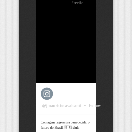
@jmauriciocavalcanti
•
Follow
Contagem regressiva para decidir o
futuro do Brasil. 🇧🇷 #lula