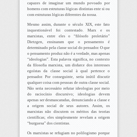
capazes de imaginar um mundo povoado por
homens com estruturas lógicas distintas ente si ou
com estruturas lógicas diferentes da nossa.
Mesmo assim, durante o século XIX, este fato
inquestionável foi contestado. Marx e os
marxistas, entre eles o “filósofo proletário”
Dietzgen, ensinaram que o pensamento é
determinado pela classe social do pensador. O que
o pensamento produz não é a verdade, mas apenas
“ideologias”. Esta palavra significa, no contexto
da filosofia marxista, um disfarce dos interesses
egoístas da classe social à qual pertence o
pensador. Por conseguinte, seria inútil discutir
qualquer coisa com pessoas de outra classe social.
Não seria necessário refutar ideologias por meio
do raciocínio discursivo; ideologias devem
apenas ser desmascaradas, denunciando a classe e
a origem social de seus autores. Assim, os
marxistas não discutem os méritos das teorias
científicas; eles simplesmente revelam a origem
“burguesa” dos cientistas.
Os marxistas se refugiam no polilogismo porque