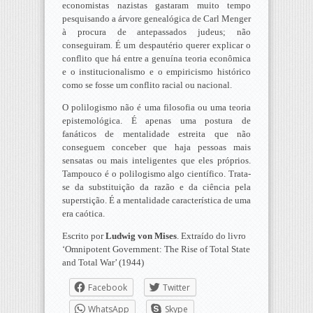
economistas nazistas gastaram muito tempo
pesquisando a árvore genealógica de Carl Menger
à procura de antepassados judeus; não
conseguiram. É um despautério querer explicar o
conflito que há entre a genuína teoria econômica
e o institucionalismo e o empiricismo histórico
como se fosse um conflito racial ou nacional.
O polilogismo não é uma filosofia ou uma teoria
epistemológica. É apenas uma postura de
fanáticos de mentalidade estreita que não
conseguem conceber que haja pessoas mais
sensatas ou mais inteligentes que eles próprios.
Tampouco é o polilogismo algo científico. Trata-
se da substituição da razão e da ciência pela
superstição. É a mentalidade característica de uma
era caótica.
Escrito por
Ludwig von Mises
. Extraído do livro
‘Omnipotent Government: The Rise of Total State
and Total War’ (1944)
Facebook
Twitter
WhatsApp
Skype