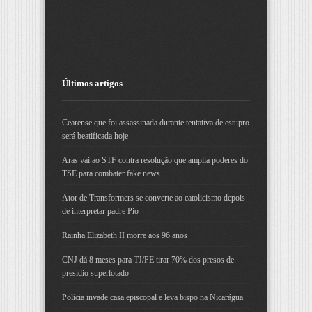
Últimos artigos
Cearense que foi assassinada durante tentativa de estupro
será beatificada hoje
Aras vai ao STF contra resolução que amplia poderes do
TSE para combater fake news
Ator de Transformers se converte ao catolicismo depois
de interpretar padre Pio
Rainha Elizabeth II morre aos 96 anos
CNJ dá 8 meses para TJ/PE tirar 70% dos presos de
presídio superlotado
Polícia invade casa episcopal e leva bispo na Nicarágua