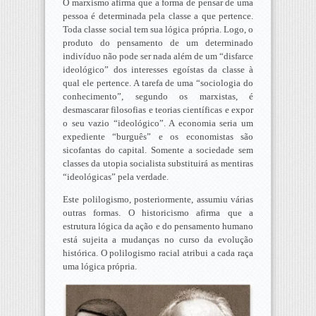
O marxismo afirma que a forma de pensar de uma
pessoa é determinada pela classe a que pertence.
Toda classe social tem sua lógica própria. Logo, o
produto do pensamento de um determinado
indivíduo não pode ser nada além de um “disfarce
ideológico” dos interesses egoístas da classe à
qual ele pertence. A tarefa de uma “sociologia do
conhecimento”, segundo os marxistas, é
desmascarar filosofias e teorias científicas e expor
o seu vazio “ideológico”. A economia seria um
expediente “burguês” e os economistas são
sicofantas do capital. Somente a sociedade sem
classes da utopia socialista substituirá as mentiras
“ideológicas” pela verdade.
Este polilogismo, posteriormente, assumiu várias
outras formas. O historicismo afirma que a
estrutura lógica da ação e do pensamento humano
está sujeita a mudanças no curso da evolução
histórica. O polilogismo racial atribui a cada raça
uma lógica própria.