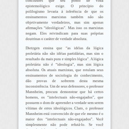
conclusões que seu ponto de vista
epistemológico exige. O princípio do
polilogismo levaria à inferência de que os
ensinamentos marxistas também não são
objetivamente verdadeiros, mas sim apenas
afirmações “ideológicas”. Mas isso os marxistas
negam. Eles reivindicam para suas próprias
doutrinas o caráter de verdade absoluta.
Dietzgen ensina que “as idéias da lógica
proletária não são idéias partidárias, mas sim o
resultado da mais pura e simples lógica”. A lógica
proletária não é “ideologia”, mas sim lógica
absoluta. Os atuais marxistas, que rotulam seus
ensinamentos de sociologia do conhecimento,
dão provas de sofrerem desta mesma
inconsistência. Um de seus defensores, o professor
Mannheim, procura demonstrar que há certos
homens, os “intelectuais não-engajados”, que
possuem o dom de apreender a verdade sem serem
vítimas de erros ideológicos. Claro, o professor
Mannheim está convencido de que ele mesmo é o
maior dos “intelectuais não-engajados”. Você
simplesmente não pode refutá-lo. Se você