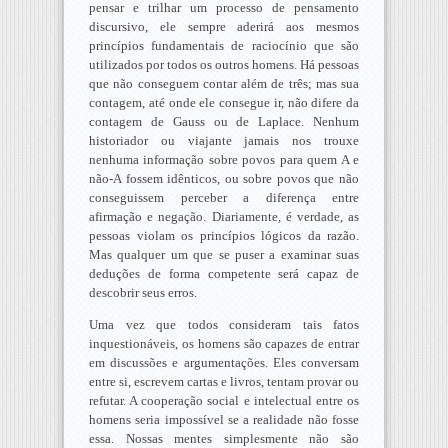
pensar e trilhar um processo de pensamento
discursivo, ele sempre aderirá aos mesmos
princípios fundamentais de raciocínio que são
utilizados por todos os outros homens. Há pessoas
que não conseguem contar além de três; mas sua
contagem, até onde ele consegue ir, não difere da
contagem de Gauss ou de Laplace. Nenhum
historiador ou viajante jamais nos trouxe
nenhuma informação sobre povos para quem A e
não-A fossem idênticos, ou sobre povos que não
conseguissem perceber a diferença entre
afirmação e negação. Diariamente, é verdade, as
pessoas violam os princípios lógicos da razão.
Mas qualquer um que se puser a examinar suas
deduções de forma competente será capaz de
descobrir seus erros.
Uma vez que todos consideram tais fatos
inquestionáveis, os homens são capazes de entrar
em discussões e argumentações. Eles conversam
entre si, escrevem cartas e livros, tentam provar ou
refutar. A cooperação social e intelectual entre os
homens seria impossível se a realidade não fosse
essa. Nossas mentes simplesmente não são