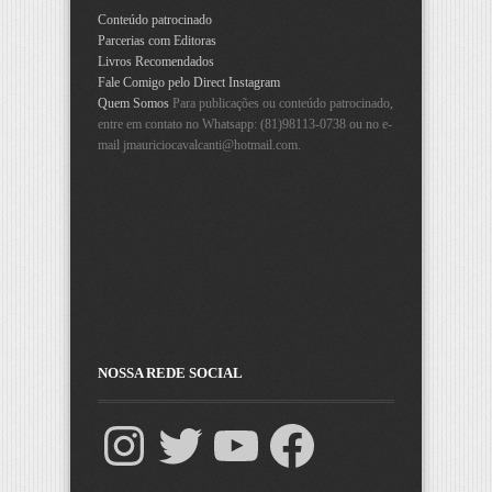
Conteúdo patrocinado
Parcerias com Editoras
Livros Recomendados
Fale Comigo pelo Direct Instagram
Quem Somos
Para publicações ou conteúdo patrocinado,
entre em contato no Whatsapp: (81)98113-0738 ou no e-
mail
jmauriciocavalcanti@hotmail.com
.
NOSSA REDE SOCIAL