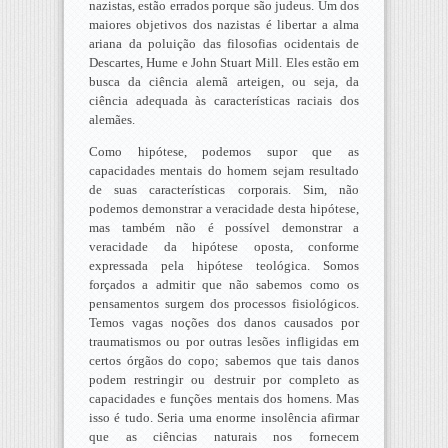
nazistas, estão errados porque são judeus. Um dos
maiores objetivos dos nazistas é libertar a alma
ariana da poluição das filosofias ocidentais de
Descartes, Hume e John Stuart Mill. Eles estão em
busca da ciência alemã arteigen, ou seja, da
ciência adequada às características raciais dos
alemães.
Como hipótese, podemos supor que as
capacidades mentais do homem sejam resultado
de suas características corporais. Sim, não
podemos demonstrar a veracidade desta hipótese,
mas também não é possível demonstrar a
veracidade da hipótese oposta, conforme
expressada pela hipótese teológica. Somos
forçados a admitir que não sabemos como os
pensamentos surgem dos processos fisiológicos.
Temos vagas noções dos danos causados por
traumatismos ou por outras lesões infligidas em
certos órgãos do copo; sabemos que tais danos
podem restringir ou destruir por completo as
capacidades e funções mentais dos homens. Mas
isso é tudo. Seria uma enorme insolência afirmar
que as ciências naturais nos fornecem