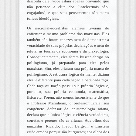
discorda dele, você estará apenas provando que
não pertence à elite dos “intelectuais não-
engajados”, e que seus pensamentos são meras
tolices ideológicas.
Os nacional-socialistas alemães tiveram de
enfrentar o mesmo problema dos marxistas. Eles
também não foram capazes nem de demonstrar a
veracidade de suas próprias declarações e nem de
refutar as teorias da economia e da praxeologia.
Consequentemente, eles foram buscar abrigo no
polilogismo, já preparado para eles pelos
marxistas. Sim, eles criaram sua própria marca de
polilogismo. A estrutura lógica da mente, diziam
eles, é diferente para cada nação e para cada raça.
Cada raça ou nação possui sua própria lógica e,
portanto, sua própria economia, matemática,
física etc. Porém, não menos inconsistente do que
o Professor Mannheim, o professor Tirala, seu
congênere defensor da epistemologia ariana,
declara que a única lógica e ciência verdadeiras,
corretas e perenes são as arianas. Aos olhos dos
marxistas, Ricardo, Freud, Bergson e Einstein
estão errados porque são burgueses; aos olhos dos