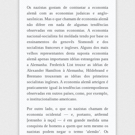
Os nazistas gostam de contrastar a economia
alemã com as economias judaicas e anglo-
saxônicas. Mas o que chamam de economia alemã
não difere em nada de algumas tendências
observadas em outras economias. A economia
nacional-socialista foi moldada tendo por base os
ensinamentos do genovês Sismondi e dos
socialistas franceses e ingleses. Alguns dos mais
velhos representantes desta suposta economia
alemã apenas importaram idéias estrangeiras para
a Alemanha. Frederick List trouxe as idéias de
Alexander Hamilton à Alemanha; Hildebrand e
Brentano trouxeram as idéias dos primeiros
socialistas ingleses. A economia alemã arteigen é
praticamente igual às tendências contemporâneas
observadas em outros países, como, por exemplo,
o institucionalismo americano.
Por outro lado, o que os nazistas chamam de
economia ocidental — e, portanto, artfremd
[estranho à raça] — é em grande medida uma
conquista de homens a quem que nem mesmo os
nazistas podem negar o termo ‘alemão’. Os