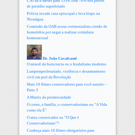
CNJ dá 8 meses para TJ/PE tirar 70% dos presos
de presídio superlotado
Polícia invade casa episcopal e leva bispo na
Nicarágua
Comissão da OAB acusa cerimonialista cristão de
homofobia por negar a realizar cerimônia
homossexual
Dr. João Cavalcanti
O miserê da burocracia ou o feudalismo moderno
Lumpemproletariado, violência e desarmamento
civil em prol da Revolução
Mais 10 filmes conservadores para você assistir –
Parte 3
A Matrix da promiscuidade
O corno, a família, o conservadorismo ou “A Vida
como ela É”
O ateu conservador ou “O Que é
Conservadorismo”?
Conheça mais 10 filmes obrigatórios para