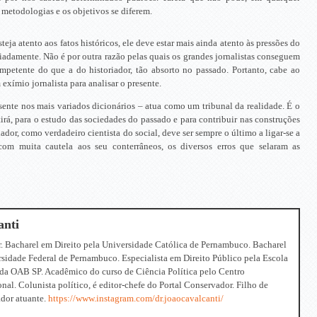
 metodologias e os objetivos se diferem.
teja atento aos fatos históricos, ele deve estar mais ainda atento às pressões do
priadamente. Não é por outra razão pelas quais os grandes jornalistas conseguem
mpetente do que a do historiador, tão absorto no passado. Portanto, cabe ao
 exímio jornalista para analisar o presente.
esente nos mais variados dicionários – atua como um tribunal da realidade. É o
tirá, para o estudo das sociedades do passado e para contribuir nas construções
iador, como verdadeiro cientista do social, deve ser sempre o último a ligar-se a
om muita cautela aos seu conterrâneos, os diversos erros que selaram as
anti
. Bacharel em Direito pela Universidade Católica de Pernambuco. Bacharel
rsidade Federal de Pernambuco. Especialista em Direito Público pela Escola
da OAB SP. Acadêmico do curso de Ciência Política pelo Centro
onal. Colunista político, é editor-chefe do Portal Conservador. Filho de
dor atuante.
https://www.instagram.com/dr.joaocavalcanti/