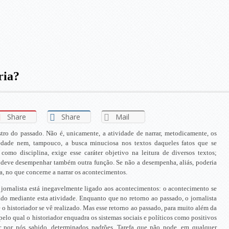
ria?
Share
Share
Mail
tro do passado. Não é, unicamente, a atividade de narrar, metodicamente, os
dade nem, tampouco, a busca minuciosa nos textos daqueles fatos que se
 como disciplina, exige esse caráter objetivo na leitura de diversos textos;
 deve desempenhar também outra função. Se não a desempenha, aliás, poderia
a, no que concerne a narrar os acontecimentos.
 jornalista está inegavelmente ligado aos acontecimentos: o acontecimento se
zado mediante esta atividade. Enquanto que no retorno ao passado, o jornalista
 o historiador se vê realizado. Mas esse retorno ao passado, para muito além da
 pelo qual o historiador enquadra os sistemas sociais e políticos como positivos
 por nós sabido, determinados padrões. Tarefa que não pode, em qualquer