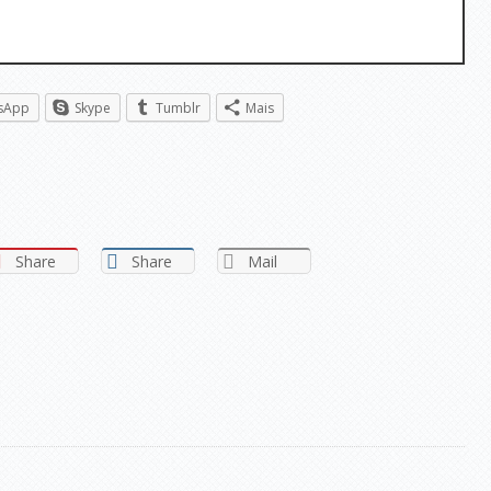
sApp
Skype
Tumblr
Mais
Share
Share
Mail