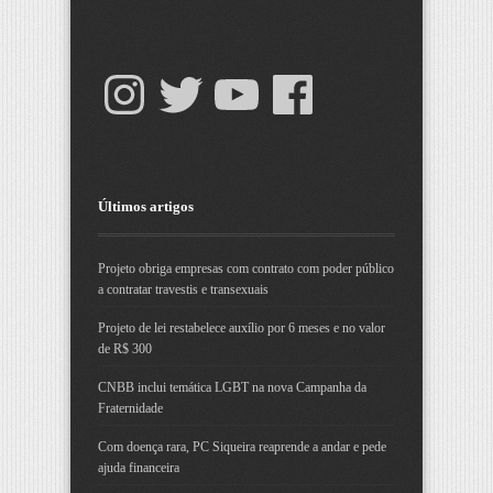
Últimos artigos
Projeto obriga empresas com contrato com poder público
a contratar travestis e transexuais
Projeto de lei restabelece auxílio por 6 meses e no valor
de R$ 300
CNBB inclui temática LGBT na nova Campanha da
Fraternidade
Com doença rara, PC Siqueira reaprende a andar e pede
ajuda financeira