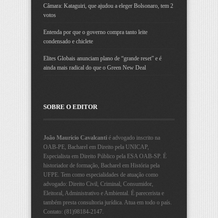
Câmara: Kataguiri, que ajudou a eleger Bolsonaro, tem 2
votos
Entenda por que o governo compra tanto leite
condensado e chiclete
Elites Globais anunciam plano de “grande reset” e é
ainda mais radical do que o Green New Deal
SOBRE O EDITOR
João Maurício Cavalcanti
é advogado inscrito na
OAB-PE, Bacharel em Direito pela UNICAP,
Especialista em Direito Público pela ESA OAB-SP. É
historiador de formação, Bacharel em História pela
UFPE. Tem como especialidades de atuação como
advogado: Direito Civil, Criminal, Consumidor,
Eleitoral, Administrativo e Ambiental. É parecerista e
também presta consultoria jurídica. Atua em todo o país.
Contato: (81)98184-2147.