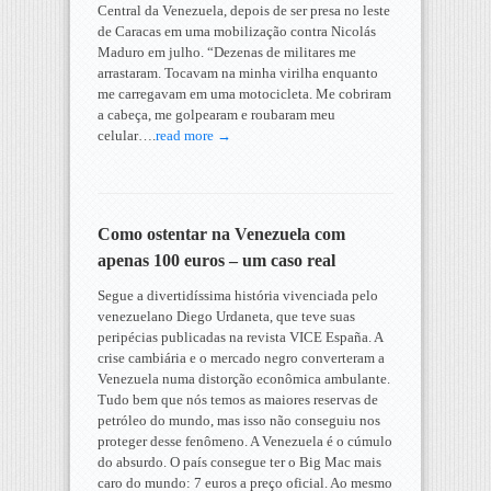
Central da Venezuela, depois de ser presa no leste
de Caracas em uma mobilização contra Nicolás
Maduro em julho. “Dezenas de militares me
arrastaram. Tocavam na minha virilha enquanto
me carregavam em uma motocicleta. Me cobriram
a cabeça, me golpearam e roubaram meu
celular….
read more →
Como ostentar na Venezuela com
apenas 100 euros – um caso real
Segue a divertidíssima história vivenciada pelo
venezuelano Diego Urdaneta, que teve suas
peripécias publicadas na revista VICE España. A
crise cambiária e o mercado negro converteram a
Venezuela numa distorção econômica ambulante.
Tudo bem que nós temos as maiores reservas de
petróleo do mundo, mas isso não conseguiu nos
proteger desse fenômeno. A Venezuela é o cúmulo
do absurdo. O país consegue ter o Big Mac mais
caro do mundo: 7 euros a preço oficial. Ao mesmo